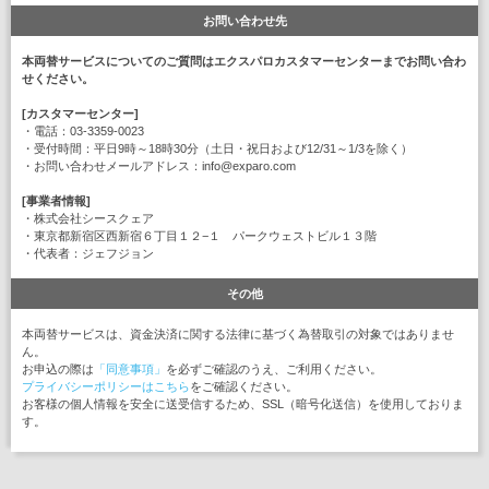
お問い合わせ先
本両替サービスについてのご質問はエクスパロカスタマーセンターまでお問い合わ
せください。
[カスタマーセンター]
・電話：03-3359-0023
・受付時間：平日9時～18時30分（土日・祝日および12/31～1/3を除く）
・お問い合わせメールアドレス：info@exparo.com
[事業者情報]
・株式会社シースクェア
・東京都新宿区西新宿６丁目１２−１ パークウェストビル１３階
・代表者：ジェフジョン
その他
本両替サービスは、資金決済に関する法律に基づく為替取引の対象ではありませ
ん。
お申込の際は
「同意事項」
を必ずご確認のうえ、ご利用ください。
プライバシーポリシーはこちら
をご確認ください。
お客様の個人情報を安全に送受信するため、SSL（暗号化送信）を使用しておりま
す。