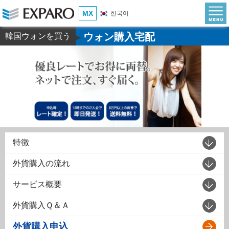
MX
한국어
ウォン購入宅配
韓国ウォンを買う
▶
特徴
外貨購入の流れ
サービス概要
外貨購入Ｑ＆Ａ
外貨購入申込