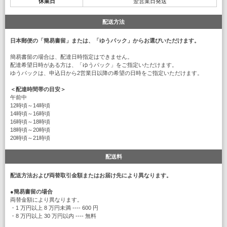
休業日
翌営業日発送
配送方法
日本郵便の「簡易書留」または、「ゆうパック」からお選びいただけます。
簡易書留の場合は、配達日時指定はできません。
配達希望日時がある方は、「ゆうパック」をご指定いただけます。
ゆうパックは、申込日から2営業日以降の希望の日時をご指定いただけます。
＜配達時間帯の目安＞
午前中
12時頃～14時頃
14時頃～16時頃
16時頃～18時頃
18時頃～20時頃
20時頃～21時頃
配送料
配送方法および両替取引金額またはお届け先により異なります。
●
簡易書留の場合
両替金額により異なります。
・1 万円以上 8 万円未満 ---- 600 円
・8 万円以上 30 万円以内 ---- 無料