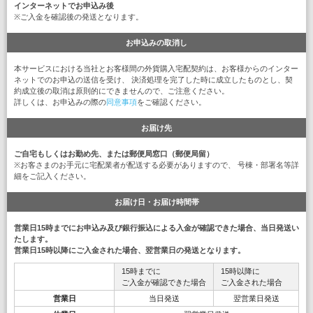
インターネットでお申込み後
※ご入金を確認後の発送となります。
お申込みの取消し
本サービスにおける当社とお客様間の外貨購入宅配契約は、お客様からのインター
ネットでのお申込の送信を受け、 決済処理を完了した時に成立したものとし、契
約成立後の取消は原則的にできませんので、ご注意ください。
詳しくは、お申込みの際の
同意事項
をご確認ください。
お届け先
ご自宅もしくはお勤め先、または郵便局窓口（郵便局留）
※お客さまのお手元に宅配業者が配送する必要がありますので、 号棟・部署名等詳
細をご記入ください。
お届け日・お届け時間帯
営業日15時までにお申込み及び銀行振込による入金が確認できた場合、当日発送い
たします。
営業日15時以降にご入金された場合、翌営業日の発送となります。
15時までに
15時以降に
ご入金が確認できた場合
ご入金された場合
営業日
当日発送
翌営業日発送