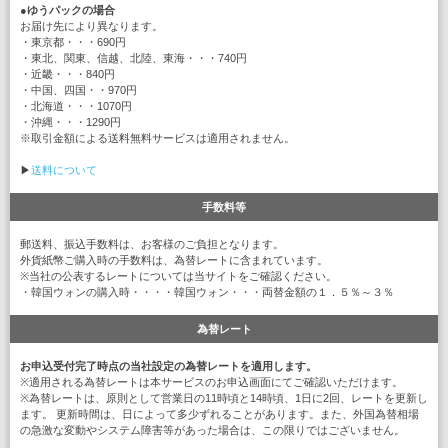
●
ゆうパックの場合
お届け先により異なります。
・東京都・・・690円
・東北、関東、信越、北陸、東海・・・740円
・近畿・・・840円
・中国、四国・・970円
・北海道・・・1070円
・沖縄・・・1290円
※取引金額による送料無料サービスは適用されません。
▶
送料について
手数料等
郵送料、振込手数料は、お客様のご負担となります。
外貨紙幣ご購入時の手数料は、為替レートに含まれています。
※当社の公表するレートについては当サイトをご確認ください。
・韓国ウォンの購入時・・・・韓国ウォン・・・両替金額の１．５％～３％
為替レート
お申込受付完了時点の当社設定の為替レートを適用します。
※適用される為替レートは本サービスのお申込画面にてご確認いただけます。
※為替レートは、原則として営業日の11時頃と14時頃、1日に2回、レートを更新し
ます。 更新時間は、日によって多少ずれることがあります。また、外国為替相場
の急激な変動やシステム障害等があった場合は、この限りではございません。