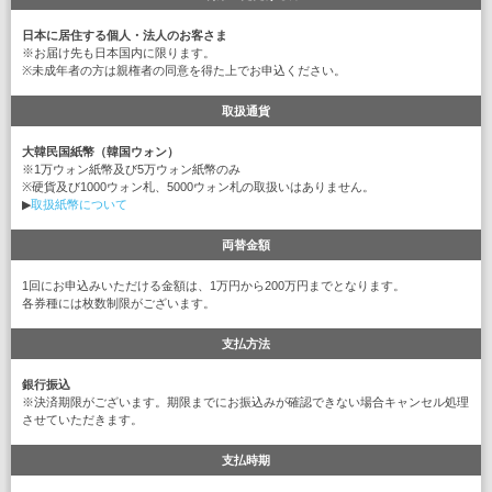
日本に居住する個人・法人のお客さま
※お届け先も日本国内に限ります。
※未成年者の方は親権者の同意を得た上でお申込ください。
取扱通貨
大韓民国紙幣（韓国ウォン）
※1万ウォン紙幣及び5万ウォン紙幣のみ
※硬貨及び1000ウォン札、5000ウォン札の取扱いはありません。
▶
取扱紙幣について
両替金額
1回にお申込みいただける金額は、1万円から200万円までとなります。
各券種には枚数制限がございます。
支払方法
銀行振込
※決済期限がございます。期限までにお振込みが確認できない場合キャンセル処理
させていただきます。
支払時期