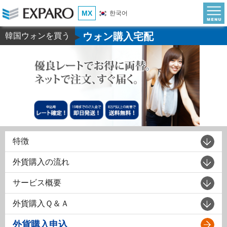
MX
한국어
ウォン購入宅配
韓国ウォンを買う
▶
特徴
外貨購入の流れ
サービス概要
外貨購入Ｑ＆Ａ
外貨購入申込