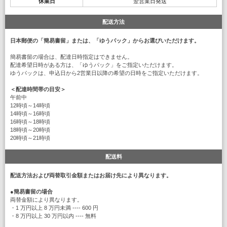
休業日
翌営業日発送
配送方法
日本郵便の「簡易書留」または、「ゆうパック」からお選びいただけます。
簡易書留の場合は、配達日時指定はできません。
配達希望日時がある方は、「ゆうパック」をご指定いただけます。
ゆうパックは、申込日から2営業日以降の希望の日時をご指定いただけます。
＜配達時間帯の目安＞
午前中
12時頃～14時頃
14時頃～16時頃
16時頃～18時頃
18時頃～20時頃
20時頃～21時頃
配送料
配送方法および両替取引金額またはお届け先により異なります。
●
簡易書留の場合
両替金額により異なります。
・1 万円以上 8 万円未満 ---- 600 円
・8 万円以上 30 万円以内 ---- 無料