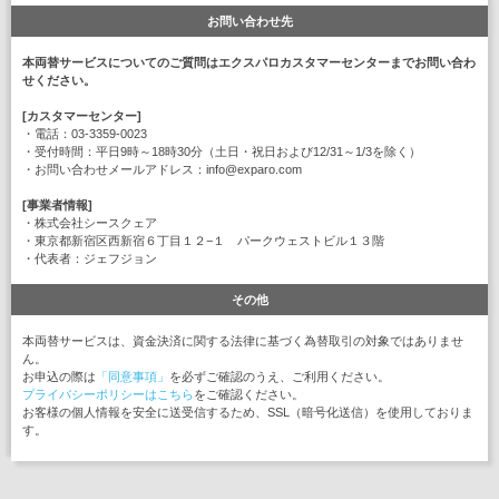
お問い合わせ先
本両替サービスについてのご質問はエクスパロカスタマーセンターまでお問い合わ
せください。
[カスタマーセンター]
・電話：03-3359-0023
・受付時間：平日9時～18時30分（土日・祝日および12/31～1/3を除く）
・お問い合わせメールアドレス：info@exparo.com
[事業者情報]
・株式会社シースクェア
・東京都新宿区西新宿６丁目１２−１ パークウェストビル１３階
・代表者：ジェフジョン
その他
本両替サービスは、資金決済に関する法律に基づく為替取引の対象ではありませ
ん。
お申込の際は
「同意事項」
を必ずご確認のうえ、ご利用ください。
プライバシーポリシーはこちら
をご確認ください。
お客様の個人情報を安全に送受信するため、SSL（暗号化送信）を使用しておりま
す。