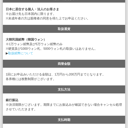
日本に居住する個人・法人のお客さま
※お届け先も日本国内に限ります。
※未成年者の方は親権者の同意を得た上でお申込ください。
取扱通貨
大韓民国紙幣（韓国ウォン）
※1万ウォン紙幣及び5万ウォン紙幣のみ
※硬貨及び1000ウォン札、5000ウォン札の取扱いはありません。
▶
取扱紙幣について
両替金額
1回にお申込みいただける金額は、1万円から200万円までとなります。
各券種には枚数制限がございます。
支払方法
銀行振込
※決済期限がございます。期限までにお振込みが確認できない場合キャンセル処理
させていただきます。
支払時期