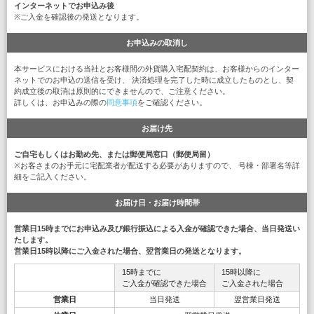
インターネットでお申込み後
※ご入金を確認後の発送となります。
お申込みの取消し
本サービスにおける当社とお客様間の外貨購入宅配契約は、お客様からのインター
ネットでのお申込の送信を受け、 決済処理を完了した時に成立したものとし、契
約成立後の取消は原則的にできませんので、ご注意ください。
詳しくは、お申込みの際の
同意事項
をご確認ください。
お届け先
ご自宅もしくはお勤め先、または郵便局窓口（郵便局留）
※お客さまのお手元に宅配業者が配送する必要がありますので、 号棟・部署名等詳
細をご記入ください。
お届け日・お届け時間帯
営業日15時までにお申込み及び銀行振込による入金が確認できた場合、当日発送い
たします。
営業日15時以降にご入金された場合、翌営業日の発送となります。
15時までに
15時以降に
ご入金が確認できた場合
ご入金された場合
営業日
当日発送
翌営業日発送