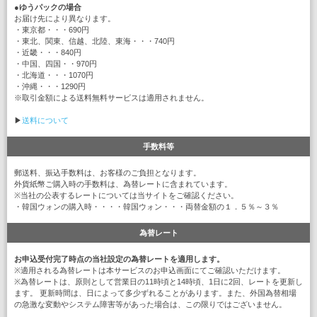
●
ゆうパックの場合
お届け先により異なります。
・東京都・・・690円
・東北、関東、信越、北陸、東海・・・740円
・近畿・・・840円
・中国、四国・・970円
・北海道・・・1070円
・沖縄・・・1290円
※取引金額による送料無料サービスは適用されません。
▶
送料について
手数料等
郵送料、振込手数料は、お客様のご負担となります。
外貨紙幣ご購入時の手数料は、為替レートに含まれています。
※当社の公表するレートについては当サイトをご確認ください。
・韓国ウォンの購入時・・・・韓国ウォン・・・両替金額の１．５％～３％
為替レート
お申込受付完了時点の当社設定の為替レートを適用します。
※適用される為替レートは本サービスのお申込画面にてご確認いただけます。
※為替レートは、原則として営業日の11時頃と14時頃、1日に2回、レートを更新し
ます。 更新時間は、日によって多少ずれることがあります。また、外国為替相場
の急激な変動やシステム障害等があった場合は、この限りではございません。