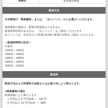
休業日
翌営業日発送
配送方法
日本郵便の「簡易書留」または、「ゆうパック」からお選びいただけます。
簡易書留の場合は、配達日時指定はできません。
配達希望日時がある方は、「ゆうパック」をご指定いただけます。
ゆうパックは、申込日から2営業日以降の希望の日時をご指定いただけます。
＜配達時間帯の目安＞
午前中
12時頃～14時頃
14時頃～16時頃
16時頃～18時頃
18時頃～20時頃
20時頃～21時頃
配送料
配送方法および両替取引金額またはお届け先により異なります。
●
簡易書留の場合
両替金額により異なります。
・1 万円以上 8 万円未満 ---- 600 円
・8 万円以上 30 万円以内 ---- 無料