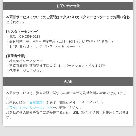
お問い合わせ先
本両替サービスについてのご質問はエクスパロカスタマーセンターまでお問い合わ
せください。
[カスタマーセンター]
・電話：03-3359-0023
・受付時間：平日9時～18時30分（土日・祝日および12/31～1/3を除く）
・お問い合わせメールアドレス：info@exparo.com
[事業者情報]
・株式会社シースクェア
・東京都新宿区西新宿６丁目１２−１ パークウェストビル１３階
・代表者：ジェフジョン
その他
本両替サービスは、資金決済に関する法律に基づく為替取引の対象ではありませ
ん。
お申込の際は
「同意事項」
を必ずご確認のうえ、ご利用ください。
プライバシーポリシーはこちら
をご確認ください。
お客様の個人情報を安全に送受信するため、SSL（暗号化送信）を使用しておりま
す。