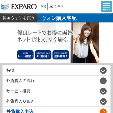
MX
한국어
ウォン購入宅配
韓国ウォンを買う
▶
特徴
外貨購入の流れ
サービス概要
外貨購入Ｑ＆Ａ
外貨購入申込