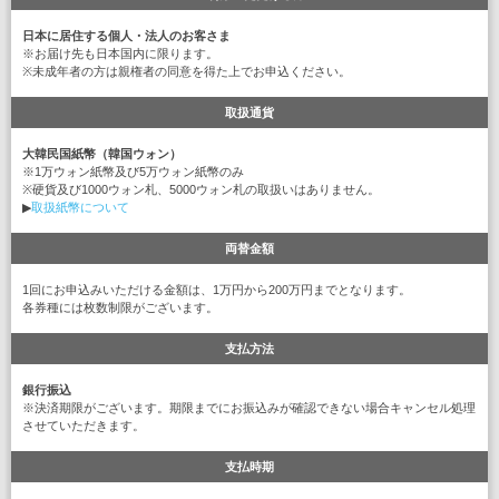
日本に居住する個人・法人のお客さま
※お届け先も日本国内に限ります。
※未成年者の方は親権者の同意を得た上でお申込ください。
取扱通貨
大韓民国紙幣（韓国ウォン）
※1万ウォン紙幣及び5万ウォン紙幣のみ
※硬貨及び1000ウォン札、5000ウォン札の取扱いはありません。
▶
取扱紙幣について
両替金額
1回にお申込みいただける金額は、1万円から200万円までとなります。
各券種には枚数制限がございます。
支払方法
銀行振込
※決済期限がございます。期限までにお振込みが確認できない場合キャンセル処理
させていただきます。
支払時期