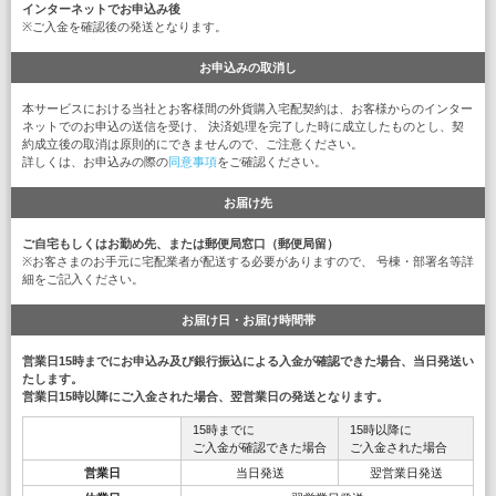
インターネットでお申込み後
※ご入金を確認後の発送となります。
お申込みの取消し
本サービスにおける当社とお客様間の外貨購入宅配契約は、お客様からのインター
ネットでのお申込の送信を受け、 決済処理を完了した時に成立したものとし、契
約成立後の取消は原則的にできませんので、ご注意ください。
詳しくは、お申込みの際の
同意事項
をご確認ください。
お届け先
ご自宅もしくはお勤め先、または郵便局窓口（郵便局留）
※お客さまのお手元に宅配業者が配送する必要がありますので、 号棟・部署名等詳
細をご記入ください。
お届け日・お届け時間帯
営業日15時までにお申込み及び銀行振込による入金が確認できた場合、当日発送い
たします。
営業日15時以降にご入金された場合、翌営業日の発送となります。
15時までに
15時以降に
ご入金が確認できた場合
ご入金された場合
営業日
当日発送
翌営業日発送