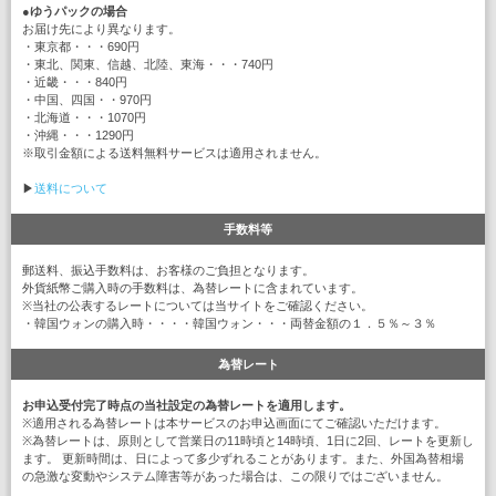
●
ゆうパックの場合
お届け先により異なります。
・東京都・・・690円
・東北、関東、信越、北陸、東海・・・740円
・近畿・・・840円
・中国、四国・・970円
・北海道・・・1070円
・沖縄・・・1290円
※取引金額による送料無料サービスは適用されません。
▶
送料について
手数料等
郵送料、振込手数料は、お客様のご負担となります。
外貨紙幣ご購入時の手数料は、為替レートに含まれています。
※当社の公表するレートについては当サイトをご確認ください。
・韓国ウォンの購入時・・・・韓国ウォン・・・両替金額の１．５％～３％
為替レート
お申込受付完了時点の当社設定の為替レートを適用します。
※適用される為替レートは本サービスのお申込画面にてご確認いただけます。
※為替レートは、原則として営業日の11時頃と14時頃、1日に2回、レートを更新し
ます。 更新時間は、日によって多少ずれることがあります。また、外国為替相場
の急激な変動やシステム障害等があった場合は、この限りではございません。