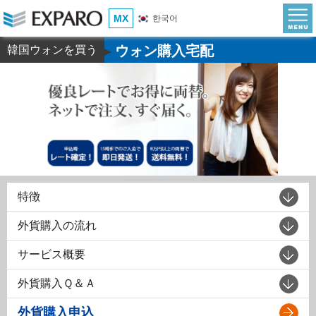
MX
한국어
ウォン購入宅配
韓国ウォンを買う
▶
特徴
外貨購入の流れ
サービス概要
外貨購入Ｑ＆Ａ
外貨購入申込