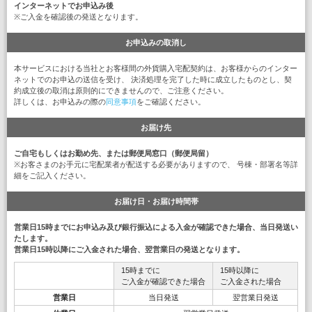
インターネットでお申込み後
※ご入金を確認後の発送となります。
お申込みの取消し
本サービスにおける当社とお客様間の外貨購入宅配契約は、お客様からのインター
ネットでのお申込の送信を受け、 決済処理を完了した時に成立したものとし、契
約成立後の取消は原則的にできませんので、ご注意ください。
詳しくは、お申込みの際の
同意事項
をご確認ください。
お届け先
ご自宅もしくはお勤め先、または郵便局窓口（郵便局留）
※お客さまのお手元に宅配業者が配送する必要がありますので、 号棟・部署名等詳
細をご記入ください。
お届け日・お届け時間帯
営業日15時までにお申込み及び銀行振込による入金が確認できた場合、当日発送い
たします。
営業日15時以降にご入金された場合、翌営業日の発送となります。
15時までに
15時以降に
ご入金が確認できた場合
ご入金された場合
営業日
当日発送
翌営業日発送