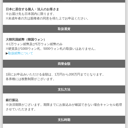
日本に居住する個人・法人のお客さま
※お届け先も日本国内に限ります。
※未成年者の方は親権者の同意を得た上でお申込ください。
取扱通貨
大韓民国紙幣（韓国ウォン）
※1万ウォン紙幣及び5万ウォン紙幣のみ
※硬貨及び1000ウォン札、5000ウォン札の取扱いはありません。
▶
取扱紙幣について
両替金額
1回にお申込みいただける金額は、1万円から200万円までとなります。
各券種には枚数制限がございます。
支払方法
銀行振込
※決済期限がございます。期限までにお振込みが確認できない場合キャンセル処理
させていただきます。
支払時期