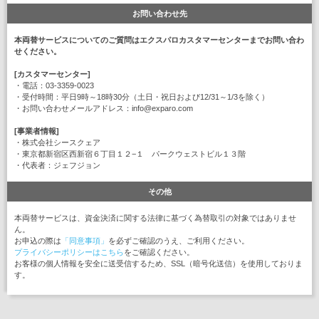
お問い合わせ先
本両替サービスについてのご質問はエクスパロカスタマーセンターまでお問い合わ
せください。
[カスタマーセンター]
・電話：03-3359-0023
・受付時間：平日9時～18時30分（土日・祝日および12/31～1/3を除く）
・お問い合わせメールアドレス：info@exparo.com
[事業者情報]
・株式会社シースクェア
・東京都新宿区西新宿６丁目１２−１ パークウェストビル１３階
・代表者：ジェフジョン
その他
本両替サービスは、資金決済に関する法律に基づく為替取引の対象ではありませ
ん。
お申込の際は
「同意事項」
を必ずご確認のうえ、ご利用ください。
プライバシーポリシーはこちら
をご確認ください。
お客様の個人情報を安全に送受信するため、SSL（暗号化送信）を使用しておりま
す。