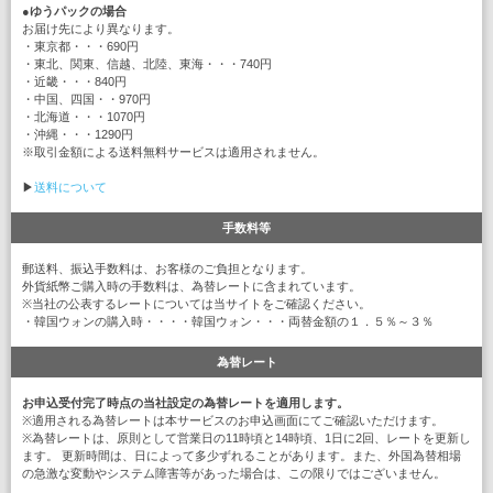
●
ゆうパックの場合
お届け先により異なります。
・東京都・・・690円
・東北、関東、信越、北陸、東海・・・740円
・近畿・・・840円
・中国、四国・・970円
・北海道・・・1070円
・沖縄・・・1290円
※取引金額による送料無料サービスは適用されません。
▶
送料について
手数料等
郵送料、振込手数料は、お客様のご負担となります。
外貨紙幣ご購入時の手数料は、為替レートに含まれています。
※当社の公表するレートについては当サイトをご確認ください。
・韓国ウォンの購入時・・・・韓国ウォン・・・両替金額の１．５％～３％
為替レート
お申込受付完了時点の当社設定の為替レートを適用します。
※適用される為替レートは本サービスのお申込画面にてご確認いただけます。
※為替レートは、原則として営業日の11時頃と14時頃、1日に2回、レートを更新し
ます。 更新時間は、日によって多少ずれることがあります。また、外国為替相場
の急激な変動やシステム障害等があった場合は、この限りではございません。