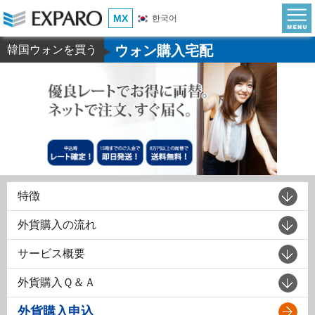
MX
한국어
ウォン購入宅配
韓国ウォンを買う
▶
特徴
外貨購入の流れ
サービス概要
外貨購入Ｑ＆Ａ
外貨購入申込