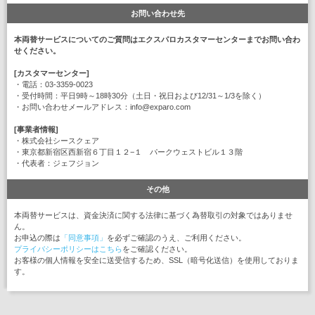
お問い合わせ先
本両替サービスについてのご質問はエクスパロカスタマーセンターまでお問い合わ
せください。
[カスタマーセンター]
・電話：03-3359-0023
・受付時間：平日9時～18時30分（土日・祝日および12/31～1/3を除く）
・お問い合わせメールアドレス：info@exparo.com
[事業者情報]
・株式会社シースクェア
・東京都新宿区西新宿６丁目１２−１ パークウェストビル１３階
・代表者：ジェフジョン
その他
本両替サービスは、資金決済に関する法律に基づく為替取引の対象ではありませ
ん。
お申込の際は
「同意事項」
を必ずご確認のうえ、ご利用ください。
プライバシーポリシーはこちら
をご確認ください。
お客様の個人情報を安全に送受信するため、SSL（暗号化送信）を使用しておりま
す。