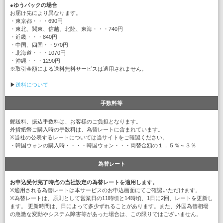
●
ゆうパックの場合
お届け先により異なります。
・東京都・・・690円
・東北、関東、信越、北陸、東海・・・740円
・近畿・・・840円
・中国、四国・・970円
・北海道・・・1070円
・沖縄・・・1290円
※取引金額による送料無料サービスは適用されません。
▶
送料について
手数料等
郵送料、振込手数料は、お客様のご負担となります。
外貨紙幣ご購入時の手数料は、為替レートに含まれています。
※当社の公表するレートについては当サイトをご確認ください。
・韓国ウォンの購入時・・・・韓国ウォン・・・両替金額の１．５％～３％
為替レート
お申込受付完了時点の当社設定の為替レートを適用します。
※適用される為替レートは本サービスのお申込画面にてご確認いただけます。
※為替レートは、原則として営業日の11時頃と14時頃、1日に2回、レートを更新し
ます。 更新時間は、日によって多少ずれることがあります。また、外国為替相場
の急激な変動やシステム障害等があった場合は、この限りではございません。