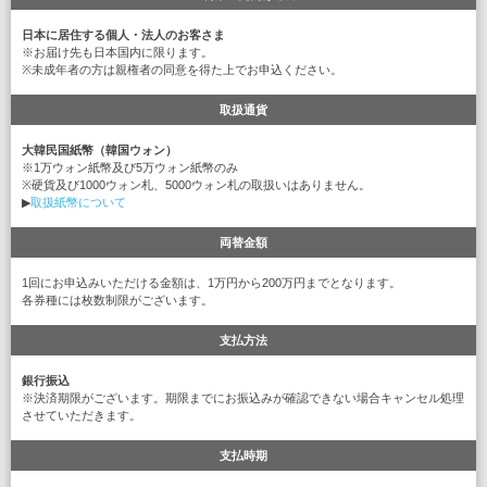
日本に居住する個人・法人のお客さま
※お届け先も日本国内に限ります。
※未成年者の方は親権者の同意を得た上でお申込ください。
取扱通貨
大韓民国紙幣（韓国ウォン）
※1万ウォン紙幣及び5万ウォン紙幣のみ
※硬貨及び1000ウォン札、5000ウォン札の取扱いはありません。
▶
取扱紙幣について
両替金額
1回にお申込みいただける金額は、1万円から200万円までとなります。
各券種には枚数制限がございます。
支払方法
銀行振込
※決済期限がございます。期限までにお振込みが確認できない場合キャンセル処理
させていただきます。
支払時期