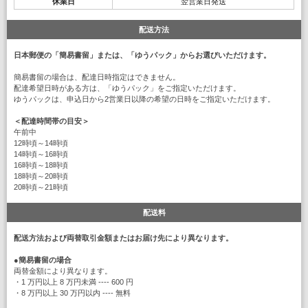
休業日
翌営業日発送
配送方法
日本郵便の「簡易書留」または、「ゆうパック」からお選びいただけます。
簡易書留の場合は、配達日時指定はできません。
配達希望日時がある方は、「ゆうパック」をご指定いただけます。
ゆうパックは、申込日から2営業日以降の希望の日時をご指定いただけます。
＜配達時間帯の目安＞
午前中
12時頃～14時頃
14時頃～16時頃
16時頃～18時頃
18時頃～20時頃
20時頃～21時頃
配送料
配送方法および両替取引金額またはお届け先により異なります。
●
簡易書留の場合
両替金額により異なります。
・1 万円以上 8 万円未満 ---- 600 円
・8 万円以上 30 万円以内 ---- 無料