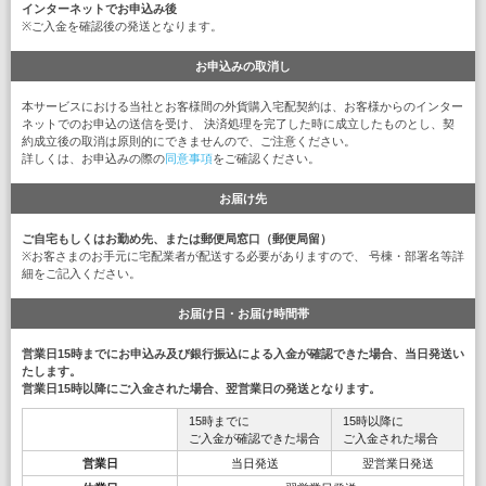
インターネットでお申込み後
※ご入金を確認後の発送となります。
お申込みの取消し
本サービスにおける当社とお客様間の外貨購入宅配契約は、お客様からのインター
ネットでのお申込の送信を受け、 決済処理を完了した時に成立したものとし、契
約成立後の取消は原則的にできませんので、ご注意ください。
詳しくは、お申込みの際の
同意事項
をご確認ください。
お届け先
ご自宅もしくはお勤め先、または郵便局窓口（郵便局留）
※お客さまのお手元に宅配業者が配送する必要がありますので、 号棟・部署名等詳
細をご記入ください。
お届け日・お届け時間帯
営業日15時までにお申込み及び銀行振込による入金が確認できた場合、当日発送い
たします。
営業日15時以降にご入金された場合、翌営業日の発送となります。
15時までに
15時以降に
ご入金が確認できた場合
ご入金された場合
営業日
当日発送
翌営業日発送