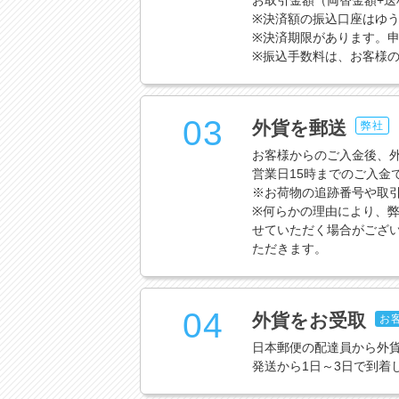
お取引金額（両替金額+
※決済額の振込口座はゆう
※決済期限があります。申
※振込手数料は、お客様
03
外貨を郵送
弊社
お客様からのご入金後、
営業日15時までのご入金
※お荷物の追跡番号や取
※何らかの理由により、弊
せていただく場合がござ
ただきます。
04
外貨をお受取
お
日本郵便の配達員から外
発送から1日～3日で到着