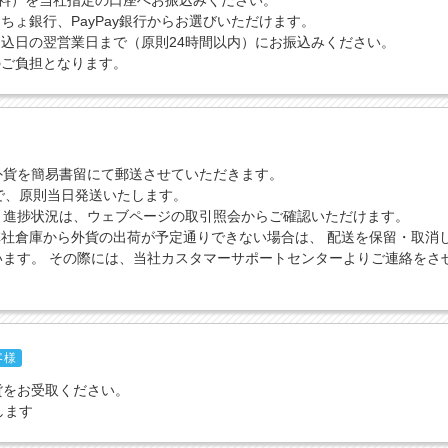
送料）を当社指定の口座へお振込みください。
ちょ銀行、PayPay銀行からお選びいただけます。
込日の翌営業日まで（原則24時間以内）にお振込みください。
のご負担となります。
外貨を簡易書留にて郵送させていただきます。
で、原則当日発送いたします。
引進捗状況は、ウェブページの取引照会からご確認いただけます。
社倉庫から外貨の出荷が予定通りできない場合は、 配送を保留・取消
います。 その際には、当社カスタマーサポートセンターよりご連絡をさ
客様
貨をお受取ください。
します