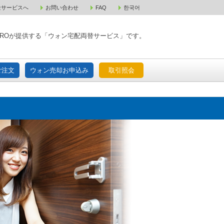
金サービスへ
お問い合わせ
FAQ
한국어
入宅配ご注文
ウォン売却お申込み
取引照会
XPAROが提供する「ウォン宅配両替サービス」です。
ご注文
ウォン売却お申込み
取引照会