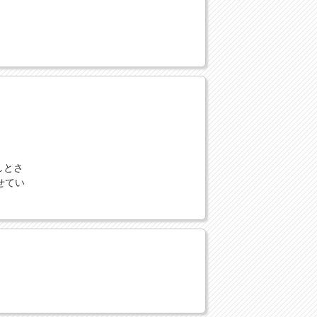
しとさ
せてい