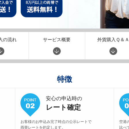
入の流れ
サービス概要
外貨購入Ｑ＆
特徴
安心の申込時の
レート確定
お客様のお申込み完了時点の公示レートで
空港
両替レートを約定します。
比べ