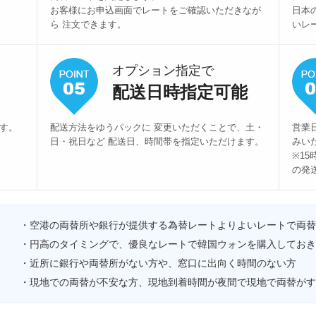
お客様にお申込画面でレートをご確認いただきなが
日本
ら 注文できます。
いレ
オプション指定で
配送日時指定可能
ます。
配送方法をゆうパックに 変更いただくことで、土・
営業
日・祝日など 配送日、時間帯を指定いただけます。
みい
※1
の発
・空港の両替所や銀行が提供する為替レートよりよいレートで両替
・円高のタイミングで、優良なレートで韓国ウォンを購入しておき
・近所に銀行や両替所がない方や、窓口に出向く時間のない方
・現地での両替が不安な方、現地到着時間が夜間で現地で両替がす