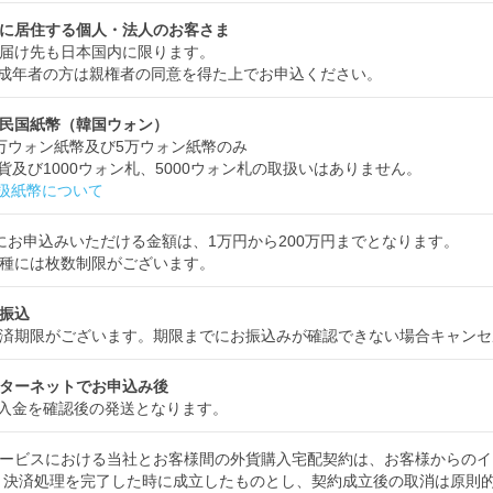
に居住する個人・法人のお客さま
届け先も日本国内に限ります。
成年者の方は親権者の同意を得た上でお申込ください。
民国紙幣（韓国ウォン）
万ウォン紙幣及び5万ウォン紙幣のみ
貨及び1000ウォン札、5000ウォン札の取扱いはありません。
扱紙幣について
にお申込みいただける金額は、1万円から200万円までとなります。
種には枚数制限がございます。
振込
済期限がございます。期限までにお振込みが確認できない場合キャンセ
ターネットでお申込み後
入金を確認後の発送となります。
ービスにおける当社とお客様間の外貨購入宅配契約は、お客様からのイ
 決済処理を完了した時に成立したものとし、契約成立後の取消は原則