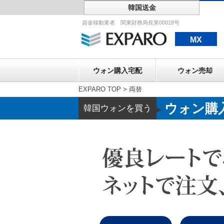
韓国送金
ウォン購入宅配
資金移動業者 関東財務局長第00018号
MX
ウォン購入宅配
ウォン売却
EXPARO TOP
>
両替
ウォン購
韓国ウォンを買う
▶