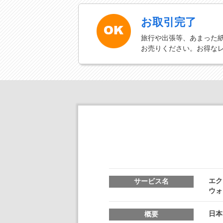
お取引完了
旅行や出張等、あまった
お売りください。お得な
エク
サービス名
ウォ
日本
概要