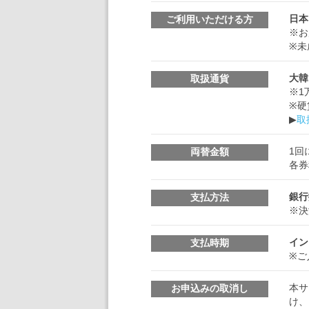
日本
ご利用いただける方
※お
※未
大韓
取扱通貨
※1
※硬
▶
取
1回
両替金額
各券
銀行
支払方法
※決
イン
支払時期
※ご
本サ
お申込みの取消し
け、