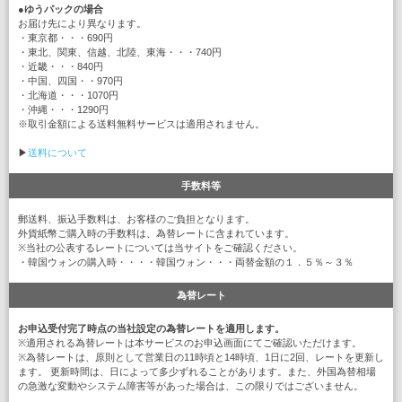
●
ゆうパックの場合
お届け先により異なります。
・東京都・・・690円
・東北、関東、信越、北陸、東海・・・740円
・近畿・・・840円
・中国、四国・・970円
・北海道・・・1070円
・沖縄・・・1290円
※取引金額による送料無料サービスは適用されません。
▶
送料について
手数料等
郵送料、振込手数料は、お客様のご負担となります。
外貨紙幣ご購入時の手数料は、為替レートに含まれています。
※当社の公表するレートについては当サイトをご確認ください。
・韓国ウォンの購入時・・・・韓国ウォン・・・両替金額の１．５％～３％
為替レート
お申込受付完了時点の当社設定の為替レートを適用します。
※適用される為替レートは本サービスのお申込画面にてご確認いただけます。
※為替レートは、原則として営業日の11時頃と14時頃、1日に2回、レートを更新し
ます。 更新時間は、日によって多少ずれることがあります。また、外国為替相場
の急激な変動やシステム障害等があった場合は、この限りではございません。