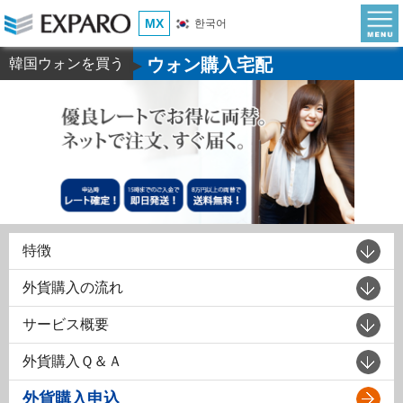
MX
한국어
ウォン購入宅配
韓国ウォンを買う
▶
特徴
外貨購入の流れ
サービス概要
外貨購入Ｑ＆Ａ
外貨購入申込