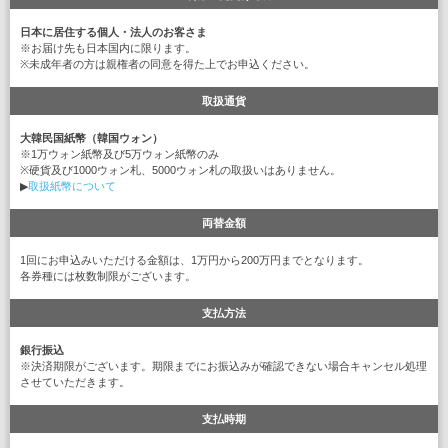
日本に居住する個人・法人のお客さま
※お届け先も日本国内に限ります。
※未成年者の方は親権者の同意を得た上でお申込ください。
取扱通貨
大韓民国紙幣（韓国ウォン）
※1万ウォン紙幣及び5万ウォン紙幣のみ
※硬貨及び1000ウォン札、5000ウォン札の取扱いはありません。
▶
取扱紙幣について
両替金額
1回にお申込みいただける金額は、1万円から200万円までとなります。
各券種には枚数制限がございます。
支払方法
銀行振込
※決済期限がございます。期限までにお振込みが確認できない場合キャンセル処理
させていただきます。
支払時期