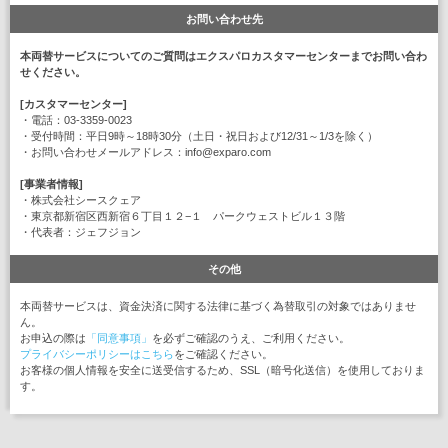
お問い合わせ先
本両替サービスについてのご質問はエクスパロカスタマーセンターまでお問い合わ
せください。
[カスタマーセンター]
・電話：03-3359-0023
・受付時間：平日9時～18時30分（土日・祝日および12/31～1/3を除く）
・お問い合わせメールアドレス：info@exparo.com
[事業者情報]
・株式会社シースクェア
・東京都新宿区西新宿６丁目１２−１ パークウェストビル１３階
・代表者：ジェフジョン
その他
本両替サービスは、資金決済に関する法律に基づく為替取引の対象ではありませ
ん。
お申込の際は
「同意事項」
を必ずご確認のうえ、ご利用ください。
プライバシーポリシーはこちら
をご確認ください。
お客様の個人情報を安全に送受信するため、SSL（暗号化送信）を使用しておりま
す。