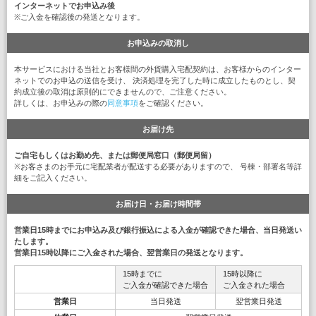
インターネットでお申込み後
※ご入金を確認後の発送となります。
お申込みの取消し
本サービスにおける当社とお客様間の外貨購入宅配契約は、お客様からのインター
ネットでのお申込の送信を受け、 決済処理を完了した時に成立したものとし、契
約成立後の取消は原則的にできませんので、ご注意ください。
詳しくは、お申込みの際の
同意事項
をご確認ください。
お届け先
ご自宅もしくはお勤め先、または郵便局窓口（郵便局留）
※お客さまのお手元に宅配業者が配送する必要がありますので、 号棟・部署名等詳
細をご記入ください。
お届け日・お届け時間帯
営業日15時までにお申込み及び銀行振込による入金が確認できた場合、当日発送い
たします。
営業日15時以降にご入金された場合、翌営業日の発送となります。
15時までに
15時以降に
ご入金が確認できた場合
ご入金された場合
営業日
当日発送
翌営業日発送