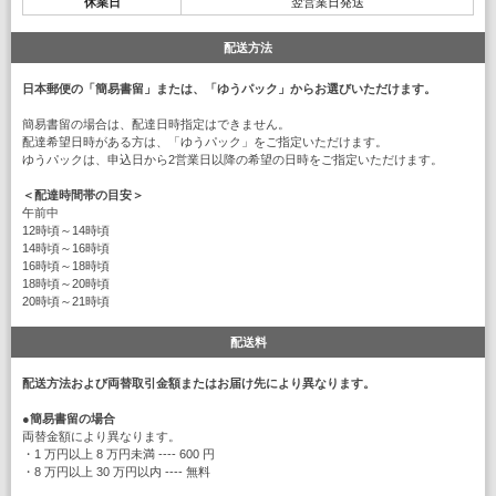
休業日
翌営業日発送
配送方法
日本郵便の「簡易書留」または、「ゆうパック」からお選びいただけます。
簡易書留の場合は、配達日時指定はできません。
配達希望日時がある方は、「ゆうパック」をご指定いただけます。
ゆうパックは、申込日から2営業日以降の希望の日時をご指定いただけます。
＜配達時間帯の目安＞
午前中
12時頃～14時頃
14時頃～16時頃
16時頃～18時頃
18時頃～20時頃
20時頃～21時頃
配送料
配送方法および両替取引金額またはお届け先により異なります。
●
簡易書留の場合
両替金額により異なります。
・1 万円以上 8 万円未満 ---- 600 円
・8 万円以上 30 万円以内 ---- 無料