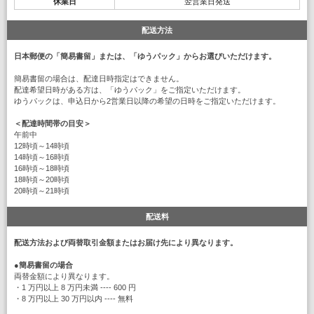
休業日
翌営業日発送
配送方法
日本郵便の「簡易書留」または、「ゆうパック」からお選びいただけます。
簡易書留の場合は、配達日時指定はできません。
配達希望日時がある方は、「ゆうパック」をご指定いただけます。
ゆうパックは、申込日から2営業日以降の希望の日時をご指定いただけます。
＜配達時間帯の目安＞
午前中
12時頃～14時頃
14時頃～16時頃
16時頃～18時頃
18時頃～20時頃
20時頃～21時頃
配送料
配送方法および両替取引金額またはお届け先により異なります。
●
簡易書留の場合
両替金額により異なります。
・1 万円以上 8 万円未満 ---- 600 円
・8 万円以上 30 万円以内 ---- 無料