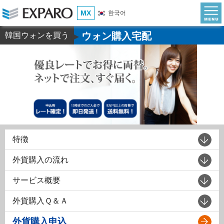
MX
한국어
ウォン購入宅配
韓国ウォンを買う
▶
特徴
外貨購入の流れ
サービス概要
外貨購入Ｑ＆Ａ
外貨購入申込