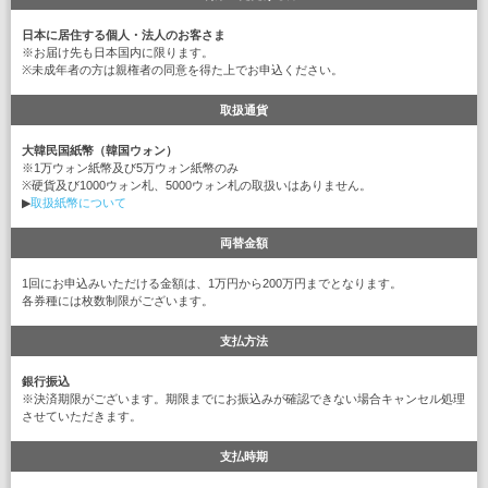
日本に居住する個人・法人のお客さま
※お届け先も日本国内に限ります。
※未成年者の方は親権者の同意を得た上でお申込ください。
取扱通貨
大韓民国紙幣（韓国ウォン）
※1万ウォン紙幣及び5万ウォン紙幣のみ
※硬貨及び1000ウォン札、5000ウォン札の取扱いはありません。
▶
取扱紙幣について
両替金額
1回にお申込みいただける金額は、1万円から200万円までとなります。
各券種には枚数制限がございます。
支払方法
銀行振込
※決済期限がございます。期限までにお振込みが確認できない場合キャンセル処理
させていただきます。
支払時期