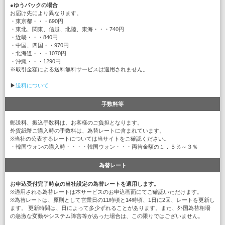
●
ゆうパックの場合
お届け先により異なります。
・東京都・・・690円
・東北、関東、信越、北陸、東海・・・740円
・近畿・・・840円
・中国、四国・・970円
・北海道・・・1070円
・沖縄・・・1290円
※取引金額による送料無料サービスは適用されません。
▶
送料について
手数料等
郵送料、振込手数料は、お客様のご負担となります。
外貨紙幣ご購入時の手数料は、為替レートに含まれています。
※当社の公表するレートについては当サイトをご確認ください。
・韓国ウォンの購入時・・・・韓国ウォン・・・両替金額の１．５％～３％
為替レート
お申込受付完了時点の当社設定の為替レートを適用します。
※適用される為替レートは本サービスのお申込画面にてご確認いただけます。
※為替レートは、原則として営業日の11時頃と14時頃、1日に2回、レートを更新し
ます。 更新時間は、日によって多少ずれることがあります。また、外国為替相場
の急激な変動やシステム障害等があった場合は、この限りではございません。