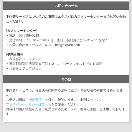
お問い合わせ先
本両替サービスについてのご質問はエクスパロカスタマーセンターまでお問い合わ
せください。
[カスタマーセンター]
・電話：03-3359-0023
・受付時間：平日9時～18時30分（土日・祝日および12/31～1/3を除く）
・お問い合わせメールアドレス：info@exparo.com
[事業者情報]
・株式会社シースクェア
・東京都新宿区西新宿６丁目１２−１ パークウェストビル１３階
・代表者：ジェフジョン
その他
本両替サービスは、資金決済に関する法律に基づく為替取引の対象ではありませ
ん。
お申込の際は
「同意事項」
を必ずご確認のうえ、ご利用ください。
プライバシーポリシーはこちら
をご確認ください。
お客様の個人情報を安全に送受信するため、SSL（暗号化送信）を使用しておりま
す。