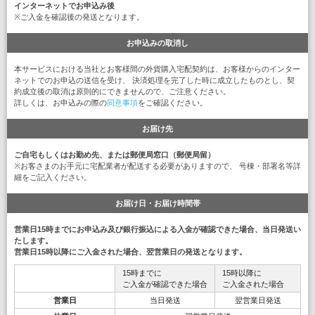
インターネットでお申込み後
※ご入金を確認後の発送となります。
お申込みの取消し
本サービスにおける当社とお客様間の外貨購入宅配契約は、お客様からのインター
ネットでのお申込の送信を受け、 決済処理を完了した時に成立したものとし、契
約成立後の取消は原則的にできませんので、ご注意ください。
詳しくは、お申込みの際の
同意事項
をご確認ください。
お届け先
ご自宅もしくはお勤め先、または郵便局窓口（郵便局留）
※お客さまのお手元に宅配業者が配送する必要がありますので、 号棟・部署名等詳
細をご記入ください。
お届け日・お届け時間帯
営業日15時までにお申込み及び銀行振込による入金が確認できた場合、当日発送い
たします。
営業日15時以降にご入金された場合、翌営業日の発送となります。
15時までに
15時以降に
ご入金が確認できた場合
ご入金された場合
営業日
当日発送
翌営業日発送