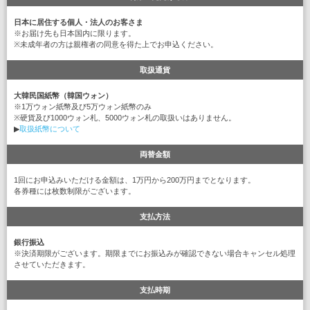
日本に居住する個人・法人のお客さま
※お届け先も日本国内に限ります。
※未成年者の方は親権者の同意を得た上でお申込ください。
取扱通貨
大韓民国紙幣（韓国ウォン）
※1万ウォン紙幣及び5万ウォン紙幣のみ
※硬貨及び1000ウォン札、5000ウォン札の取扱いはありません。
▶
取扱紙幣について
両替金額
1回にお申込みいただける金額は、1万円から200万円までとなります。
各券種には枚数制限がございます。
支払方法
銀行振込
※決済期限がございます。期限までにお振込みが確認できない場合キャンセル処理
させていただきます。
支払時期