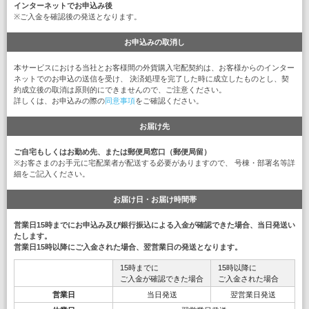
インターネットでお申込み後
※ご入金を確認後の発送となります。
お申込みの取消し
本サービスにおける当社とお客様間の外貨購入宅配契約は、お客様からのインター
ネットでのお申込の送信を受け、 決済処理を完了した時に成立したものとし、契
約成立後の取消は原則的にできませんので、ご注意ください。
詳しくは、お申込みの際の
同意事項
をご確認ください。
お届け先
ご自宅もしくはお勤め先、または郵便局窓口（郵便局留）
※お客さまのお手元に宅配業者が配送する必要がありますので、 号棟・部署名等詳
細をご記入ください。
お届け日・お届け時間帯
営業日15時までにお申込み及び銀行振込による入金が確認できた場合、当日発送い
たします。
営業日15時以降にご入金された場合、翌営業日の発送となります。
15時までに
15時以降に
ご入金が確認できた場合
ご入金された場合
営業日
当日発送
翌営業日発送