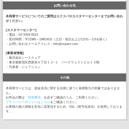
お問い合わせ先
本両替サービスについてのご質問はエクスパロカスタマーセンターまでお問い合わ
せください。
[カスタマーセンター]
・電話：03-3359-0023
・受付時間：平日9時～18時30分（土日・祝日および12/31～1/3を除く）
・お問い合わせメールアドレス：info@exparo.com
[事業者情報]
・株式会社シースクェア
・東京都新宿区西新宿６丁目１２−１ パークウェストビル１３階
・代表者：ジェフジョン
その他
本両替サービスは、資金決済に関する法律に基づく為替取引の対象ではありませ
ん。
お申込の際は
「同意事項」
を必ずご確認のうえ、ご利用ください。
プライバシーポリシーはこちら
をご確認ください。
お客様の個人情報を安全に送受信するため、SSL（暗号化送信）を使用しておりま
す。