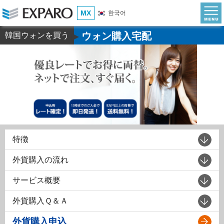
MX
한국어
ウォン購入宅配
韓国ウォンを買う
▶
特徴
外貨購入の流れ
サービス概要
外貨購入Ｑ＆Ａ
外貨購入申込