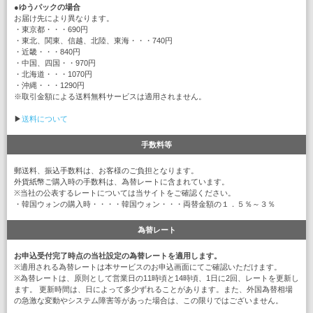
●
ゆうパックの場合
お届け先により異なります。
・東京都・・・690円
・東北、関東、信越、北陸、東海・・・740円
・近畿・・・840円
・中国、四国・・970円
・北海道・・・1070円
・沖縄・・・1290円
※取引金額による送料無料サービスは適用されません。
▶
送料について
手数料等
郵送料、振込手数料は、お客様のご負担となります。
外貨紙幣ご購入時の手数料は、為替レートに含まれています。
※当社の公表するレートについては当サイトをご確認ください。
・韓国ウォンの購入時・・・・韓国ウォン・・・両替金額の１．５％～３％
為替レート
お申込受付完了時点の当社設定の為替レートを適用します。
※適用される為替レートは本サービスのお申込画面にてご確認いただけます。
※為替レートは、原則として営業日の11時頃と14時頃、1日に2回、レートを更新し
ます。 更新時間は、日によって多少ずれることがあります。また、外国為替相場
の急激な変動やシステム障害等があった場合は、この限りではございません。