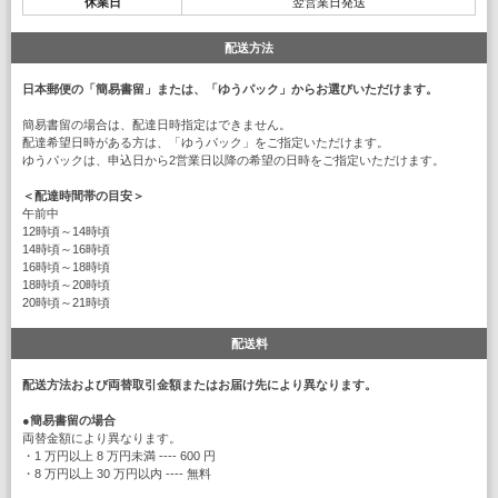
休業日
翌営業日発送
配送方法
日本郵便の「簡易書留」または、「ゆうパック」からお選びいただけます。
簡易書留の場合は、配達日時指定はできません。
配達希望日時がある方は、「ゆうパック」をご指定いただけます。
ゆうパックは、申込日から2営業日以降の希望の日時をご指定いただけます。
＜配達時間帯の目安＞
午前中
12時頃～14時頃
14時頃～16時頃
16時頃～18時頃
18時頃～20時頃
20時頃～21時頃
配送料
配送方法および両替取引金額またはお届け先により異なります。
●
簡易書留の場合
両替金額により異なります。
・1 万円以上 8 万円未満 ---- 600 円
・8 万円以上 30 万円以内 ---- 無料