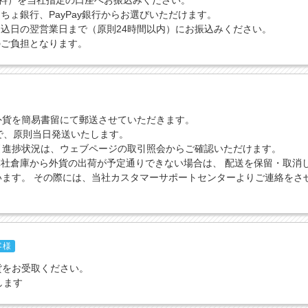
送料）を当社指定の口座へお振込みください。
ちょ銀行、PayPay銀行からお選びいただけます。
込日の翌営業日まで（原則24時間以内）にお振込みください。
のご負担となります。
外貨を簡易書留にて郵送させていただきます。
で、原則当日発送いたします。
引進捗状況は、ウェブページの取引照会からご確認いただけます。
社倉庫から外貨の出荷が予定通りできない場合は、 配送を保留・取消
います。 その際には、当社カスタマーサポートセンターよりご連絡をさ
客様
貨をお受取ください。
します