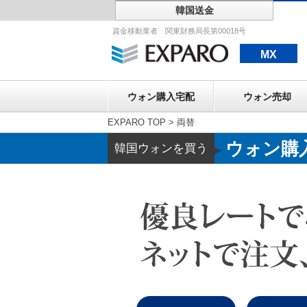
韓国送金
ウォン購入宅配
資金移動業者 関東財務局長第00018号
MX
ウォン購入宅配
ウォン売却
EXPARO TOP
>
両替
ウォン購
韓国ウォンを買う
▶