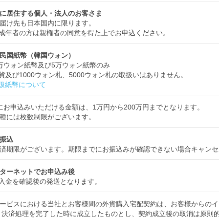
に居住する個人・法人のお客さま
届け先も日本国内に限ります。
成年者の方は親権者の同意を得た上でお申込ください。
民国紙幣（韓国ウォン）
万ウォン紙幣及び5万ウォン紙幣のみ
貨及び1000ウォン札、5000ウォン札の取扱いはありません。
扱紙幣について
にお申込みいただける金額は、1万円から200万円までとなります。
種には枚数制限がございます。
振込
済期限がございます。期限までにお振込みが確認できない場合キャンセ
ターネットでお申込み後
入金を確認後の発送となります。
ービスにおける当社とお客様間の外貨購入宅配契約は、お客様からのイ
 決済処理を完了した時に成立したものとし、契約成立後の取消は原則