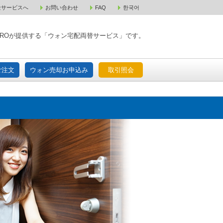
金サービスへ
お問い合わせ
FAQ
한국어
入宅配ご注文
ウォン売却お申込み
取引照会
XPAROが提供する「ウォン宅配両替サービス」です。
ご注文
ウォン売却お申込み
取引照会