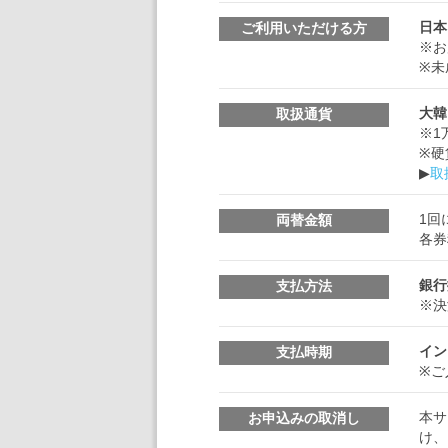
日本
ご利用いただける方
※お
※未
大韓
取扱通貨
※1
※硬
▶
取
1回
両替金額
各券
銀行
支払方法
※決
イン
支払時期
※ご
本サ
お申込みの取消し
け、