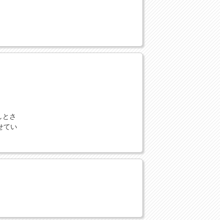
しとさ
せてい