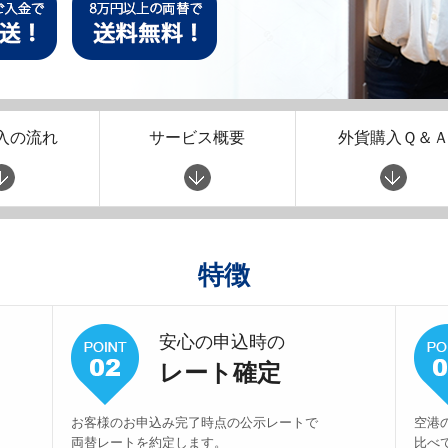
入の流れ
サービス概要
外貨購入Ｑ＆
特徴
安心の申込時の
レート確定
お客様のお申込み完了時点の公示レートで
空港
両替レートを約定します。
比べ