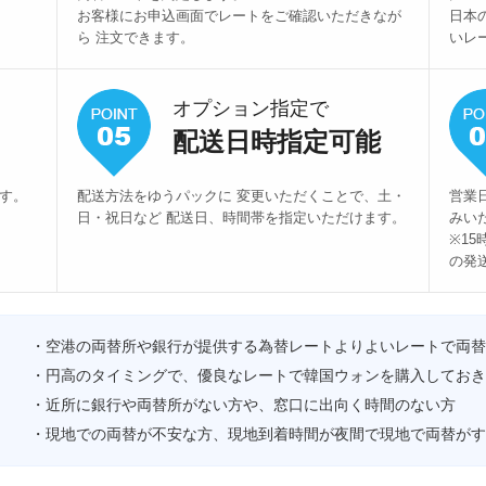
お客様にお申込画面でレートをご確認いただきなが
日本
ら 注文できます。
いレ
オプション指定で
配送日時指定可能
ます。
配送方法をゆうパックに 変更いただくことで、土・
営業
日・祝日など 配送日、時間帯を指定いただけます。
みい
※1
の発
・空港の両替所や銀行が提供する為替レートよりよいレートで両替
・円高のタイミングで、優良なレートで韓国ウォンを購入しておき
・近所に銀行や両替所がない方や、窓口に出向く時間のない方
・現地での両替が不安な方、現地到着時間が夜間で現地で両替がす