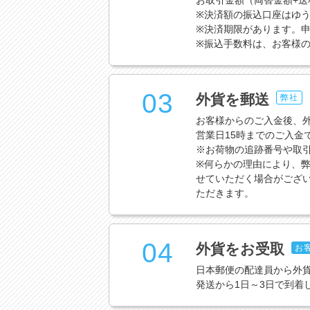
お取引金額（両替金額+
※決済額の振込口座はゆう
※決済期限があります。申
※振込手数料は、お客様
03
外貨を郵送
弊社
お客様からのご入金後、
営業日15時までのご入金
※お荷物の追跡番号や取
※何らかの理由により、弊
せていただく場合がござ
ただきます。
04
外貨をお受取
お
日本郵便の配達員から外
発送から1日～3日で到着