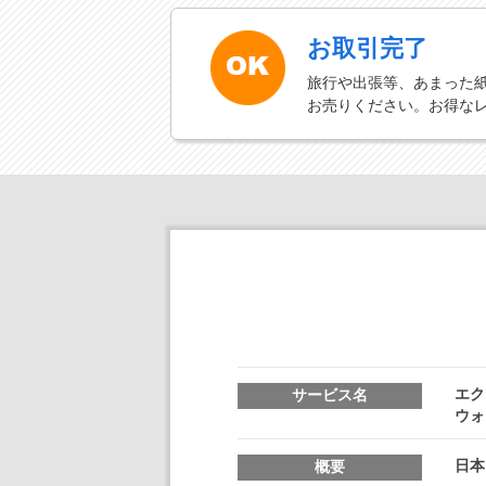
お取引完了
旅行や出張等、あまった
お売りください。お得な
エク
サービス名
ウォ
日本
概要