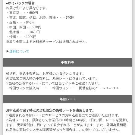
●
ゆうパックの場合
お届け先により異なります。
・東京都・・・690円
・東北、関東、信越、北陸、東海・・・740円
・近畿・・・840円
・中国、四国・・970円
・北海道・・・1070円
・沖縄・・・1290円
※取引金額による送料無料サービスは適用されません。
▶
送料について
手数料等
郵送料、振込手数料は、お客様のご負担となります。
外貨紙幣ご購入時の手数料は、為替レートに含まれています。
※当社の公表するレートについては当サイトをご確認ください。
・韓国ウォンの購入時・・・・韓国ウォン・・・両替金額の１．５％～３％
為替レート
お申込受付完了時点の当社設定の為替レートを適用します。
※適用される為替レートは本サービスのお申込画面にてご確認いただけます。
※為替レートは、原則として営業日の11時頃と14時頃、1日に2回、レートを更新し
ます。 更新時間は、日によって多少ずれることがあります。また、外国為替相場
の急激な変動やシステム障害等があった場合は、この限りではございません。