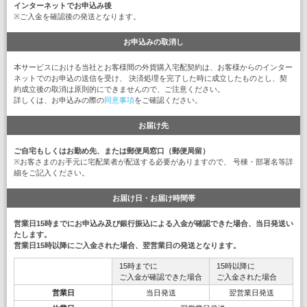
インターネットでお申込み後
※ご入金を確認後の発送となります。
お申込みの取消し
本サービスにおける当社とお客様間の外貨購入宅配契約は、お客様からのインター
ネットでのお申込の送信を受け、 決済処理を完了した時に成立したものとし、契
約成立後の取消は原則的にできませんので、ご注意ください。
詳しくは、お申込みの際の
同意事項
をご確認ください。
お届け先
ご自宅もしくはお勤め先、または郵便局窓口（郵便局留）
※お客さまのお手元に宅配業者が配送する必要がありますので、 号棟・部署名等詳
細をご記入ください。
お届け日・お届け時間帯
営業日15時までにお申込み及び銀行振込による入金が確認できた場合、当日発送い
たします。
営業日15時以降にご入金された場合、翌営業日の発送となります。
15時までに
15時以降に
ご入金が確認できた場合
ご入金された場合
営業日
当日発送
翌営業日発送