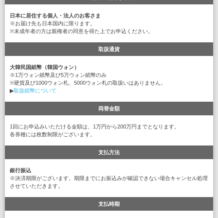
日本に居住する個人・法人のお客さま
※お届け先も日本国内に限ります。
※未成年者の方は親権者の同意を得た上でお申込ください。
取扱通貨
大韓民国紙幣（韓国ウォン）
※1万ウォン紙幣及び5万ウォン紙幣のみ
※硬貨及び1000ウォン札、5000ウォン札の取扱いはありません。
▶
取扱紙幣について
両替金額
1回にお申込みいただける金額は、1万円から200万円までとなります。
各券種には枚数制限がございます。
支払方法
銀行振込
※決済期限がございます。期限までにお振込みが確認できない場合キャンセル処理
させていただきます。
支払時期