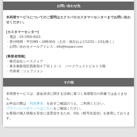
お問い合わせ先
本両替サービスについてのご質問はエクスパロカスタマーセンターまでお問い合わ
せください。
[カスタマーセンター]
・電話：03-3359-0023
・受付時間：平日9時～18時30分（土日・祝日および12/31～1/3を除く）
・お問い合わせメールアドレス：info@exparo.com
[事業者情報]
・株式会社シースクェア
・東京都新宿区西新宿６丁目１２−１ パークウェストビル１３階
・代表者：ジェフジョン
その他
本両替サービスは、資金決済に関する法律に基づく為替取引の対象ではありませ
ん。
お申込の際は
「同意事項」
を必ずご確認のうえ、ご利用ください。
プライバシーポリシーはこちら
をご確認ください。
お客様の個人情報を安全に送受信するため、SSL（暗号化送信）を使用しておりま
す。