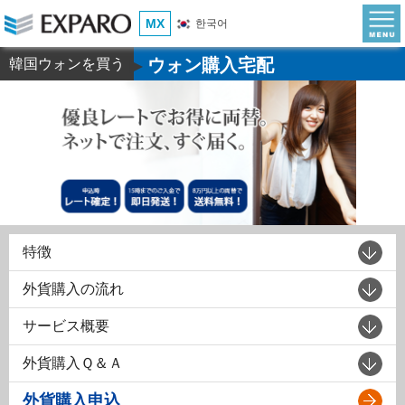
MX
한국어
ウォン購入宅配
韓国ウォンを買う
▶
特徴
外貨購入の流れ
サービス概要
外貨購入Ｑ＆Ａ
外貨購入申込