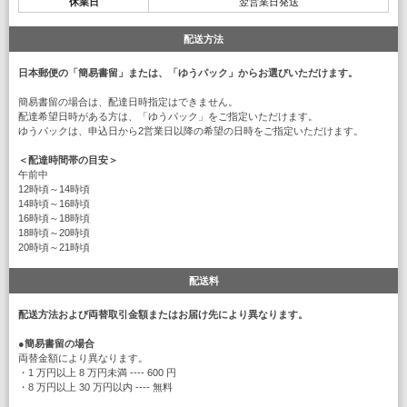
休業日
翌営業日発送
配送方法
日本郵便の「簡易書留」または、「ゆうパック」からお選びいただけます。
簡易書留の場合は、配達日時指定はできません。
配達希望日時がある方は、「ゆうパック」をご指定いただけます。
ゆうパックは、申込日から2営業日以降の希望の日時をご指定いただけます。
＜配達時間帯の目安＞
午前中
12時頃～14時頃
14時頃～16時頃
16時頃～18時頃
18時頃～20時頃
20時頃～21時頃
配送料
配送方法および両替取引金額またはお届け先により異なります。
●
簡易書留の場合
両替金額により異なります。
・1 万円以上 8 万円未満 ---- 600 円
・8 万円以上 30 万円以内 ---- 無料