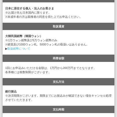
日本に居住する個人・法人のお客さま
※お届け先も日本国内に限ります。
※未成年者の方は親権者の同意を得た上でお申込ください。
取扱通貨
大韓民国紙幣（韓国ウォン）
※1万ウォン紙幣及び5万ウォン紙幣のみ
※硬貨及び1000ウォン札、5000ウォン札の取扱いはありません。
▶
取扱紙幣について
両替金額
1回にお申込みいただける金額は、1万円から200万円までとなります。
各券種には枚数制限がございます。
支払方法
銀行振込
※決済期限がございます。期限までにお振込みが確認できない場合キャンセル処理
させていただきます。
支払時期