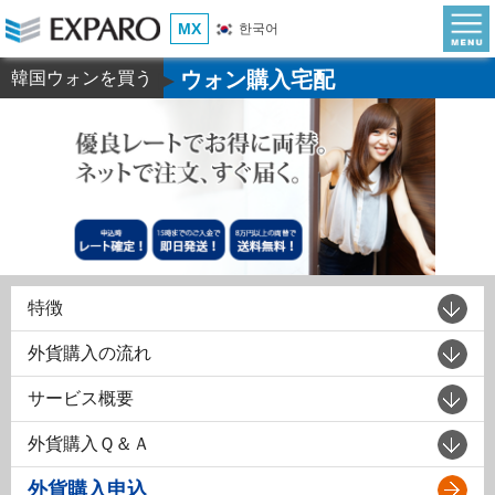
MX
한국어
ウォン購入宅配
韓国ウォンを買う
▶
特徴
外貨購入の流れ
サービス概要
外貨購入Ｑ＆Ａ
外貨購入申込