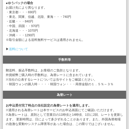
●
ゆうパックの場合
お届け先により異なります。
・東京都・・・690円
・東北、関東、信越、北陸、東海・・・740円
・近畿・・・840円
・中国、四国・・970円
・北海道・・・1070円
・沖縄・・・1290円
※取引金額による送料無料サービスは適用されません。
▶
送料について
手数料等
郵送料、振込手数料は、お客様のご負担となります。
外貨紙幣ご購入時の手数料は、為替レートに含まれています。
※当社の公表するレートについては当サイトをご確認ください。
・韓国ウォンの購入時・・・・韓国ウォン・・・両替金額の１．５％～３％
為替レート
お申込受付完了時点の当社設定の為替レートを適用します。
※適用される為替レートは本サービスのお申込画面にてご確認いただけます。
※為替レートは、原則として営業日の11時頃と14時頃、1日に2回、レートを更新し
ます。 更新時間は、日によって多少ずれることがあります。また、外国為替相場
の急激な変動やシステム障害等があった場合は、この限りではございません。