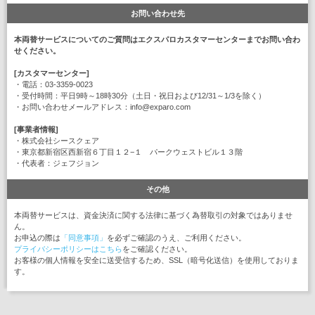
お問い合わせ先
本両替サービスについてのご質問はエクスパロカスタマーセンターまでお問い合わ
せください。
[カスタマーセンター]
・電話：03-3359-0023
・受付時間：平日9時～18時30分（土日・祝日および12/31～1/3を除く）
・お問い合わせメールアドレス：info@exparo.com
[事業者情報]
・株式会社シースクェア
・東京都新宿区西新宿６丁目１２−１ パークウェストビル１３階
・代表者：ジェフジョン
その他
本両替サービスは、資金決済に関する法律に基づく為替取引の対象ではありませ
ん。
お申込の際は
「同意事項」
を必ずご確認のうえ、ご利用ください。
プライバシーポリシーはこちら
をご確認ください。
お客様の個人情報を安全に送受信するため、SSL（暗号化送信）を使用しておりま
す。