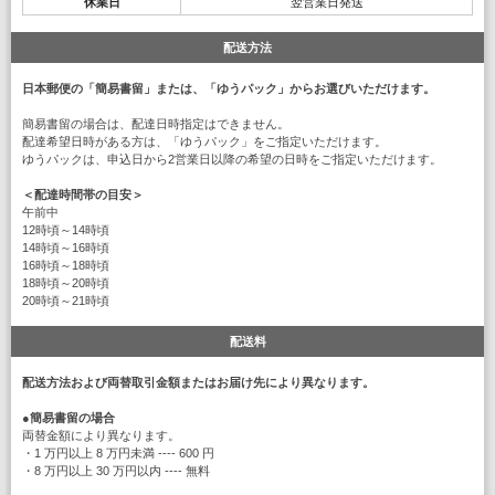
休業日
翌営業日発送
配送方法
日本郵便の「簡易書留」または、「ゆうパック」からお選びいただけます。
簡易書留の場合は、配達日時指定はできません。
配達希望日時がある方は、「ゆうパック」をご指定いただけます。
ゆうパックは、申込日から2営業日以降の希望の日時をご指定いただけます。
＜配達時間帯の目安＞
午前中
12時頃～14時頃
14時頃～16時頃
16時頃～18時頃
18時頃～20時頃
20時頃～21時頃
配送料
配送方法および両替取引金額またはお届け先により異なります。
●
簡易書留の場合
両替金額により異なります。
・1 万円以上 8 万円未満 ---- 600 円
・8 万円以上 30 万円以内 ---- 無料