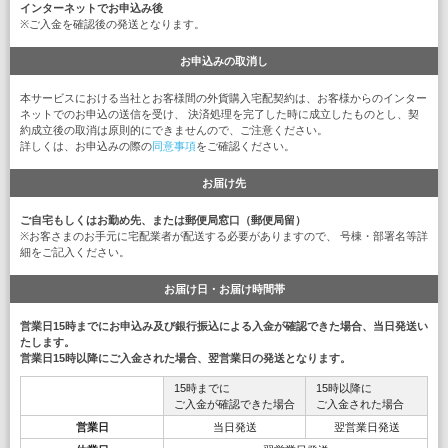
インターネットでお申込み後
※ご入金を確認後の発送となります。
お申込みの取消し
本サービスにおける当社とお客様間の外貨購入宅配契約は、お客様からのインター
ネットでのお申込の送信を受け、 決済処理を完了した時に成立したものとし、契
約成立後の取消は原則的にできませんので、ご注意ください。
詳しくは、お申込みの際の
同意事項
をご確認ください。
お届け先
ご自宅もしくはお勤め先、または郵便局窓口（郵便局留）
※お客さまのお手元に宅配業者が配送する必要がありますので、 号棟・部署名等詳
細をご記入ください。
お届け日・お届け時間帯
営業日15時までにお申込み及び銀行振込による入金が確認できた場合、当日発送い
たします。
営業日15時以降にご入金された場合、翌営業日の発送となります。
15時までに
15時以降に
ご入金が確認できた場合
ご入金された場合
営業日
当日発送
翌営業日発送