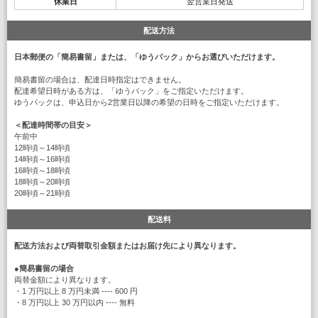
休業日
翌営業日発送
配送方法
日本郵便の「簡易書留」または、「ゆうパック」からお選びいただけます。
簡易書留の場合は、配達日時指定はできません。
配達希望日時がある方は、「ゆうパック」をご指定いただけます。
ゆうパックは、申込日から2営業日以降の希望の日時をご指定いただけます。
＜配達時間帯の目安＞
午前中
12時頃～14時頃
14時頃～16時頃
16時頃～18時頃
18時頃～20時頃
20時頃～21時頃
配送料
配送方法および両替取引金額またはお届け先により異なります。
●
簡易書留の場合
両替金額により異なります。
・1 万円以上 8 万円未満 ---- 600 円
・8 万円以上 30 万円以内 ---- 無料