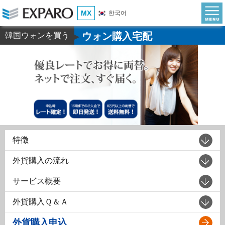
MX
한국어
ウォン購入宅配
韓国ウォンを買う
▶
特徴
外貨購入の流れ
サービス概要
外貨購入Ｑ＆Ａ
外貨購入申込