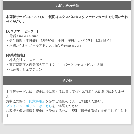
お問い合わせ先
本両替サービスについてのご質問はエクスパロカスタマーセンターまでお問い合わ
せください。
[カスタマーセンター]
・電話：03-3359-0023
・受付時間：平日9時～18時30分（土日・祝日および12/31～1/3を除く）
・お問い合わせメールアドレス：info@exparo.com
[事業者情報]
・株式会社シースクェア
・東京都新宿区西新宿６丁目１２−１ パークウェストビル１３階
・代表者：ジェフジョン
その他
本両替サービスは、資金決済に関する法律に基づく為替取引の対象ではありませ
ん。
お申込の際は
「同意事項」
を必ずご確認のうえ、ご利用ください。
プライバシーポリシーはこちら
をご確認ください。
お客様の個人情報を安全に送受信するため、SSL（暗号化送信）を使用しておりま
す。