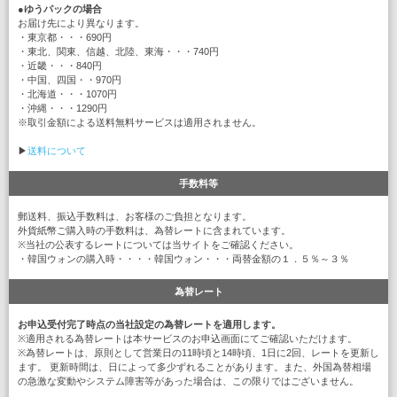
●
ゆうパックの場合
お届け先により異なります。
・東京都・・・690円
・東北、関東、信越、北陸、東海・・・740円
・近畿・・・840円
・中国、四国・・970円
・北海道・・・1070円
・沖縄・・・1290円
※取引金額による送料無料サービスは適用されません。
▶
送料について
手数料等
郵送料、振込手数料は、お客様のご負担となります。
外貨紙幣ご購入時の手数料は、為替レートに含まれています。
※当社の公表するレートについては当サイトをご確認ください。
・韓国ウォンの購入時・・・・韓国ウォン・・・両替金額の１．５％～３％
為替レート
お申込受付完了時点の当社設定の為替レートを適用します。
※適用される為替レートは本サービスのお申込画面にてご確認いただけます。
※為替レートは、原則として営業日の11時頃と14時頃、1日に2回、レートを更新し
ます。 更新時間は、日によって多少ずれることがあります。また、外国為替相場
の急激な変動やシステム障害等があった場合は、この限りではございません。