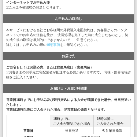
インターネットでお申込み後
※ご入金を確認後の発送となります。
お申込みの取消し
本サービスにおける当社とお客様間の外貨購入宅配契約は、お客様からのインター
ネットでのお申込の送信を受け、 決済処理を完了した時に成立したものとし、契
約成立後の取消は原則的にできませんので、ご注意ください。
詳しくは、お申込みの際の
同意事項
をご確認ください。
お届け先
ご自宅もしくはお勤め先、または郵便局窓口（郵便局留）
※お客さまのお手元に宅配業者が配送する必要がありますので、 号棟・部署名等詳
細をご記入ください。
お届け日・お届け時間帯
営業日15時までにお申込み及び銀行振込による入金が確認できた場合、当日発送い
たします。
営業日15時以降にご入金された場合、翌営業日の発送となります。
15時までに
15時以降に
ご入金が確認できた場合
ご入金された場合
営業日
当日発送
翌営業日発送