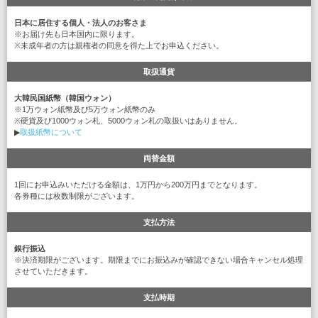
日本に居住する個人・法人のお客さま
※お届け先も日本国内に限ります。
※未成年者の方は親権者の同意を得た上でお申込ください。
取扱通貨
大韓民国紙幣（韓国ウォン）
※1万ウォン紙幣及び5万ウォン紙幣のみ
※硬貨及び1000ウォン札、5000ウォン札の取扱いはありません。
▶
取扱紙幣について
両替金額
1回にお申込みいただける金額は、1万円から200万円までとなります。
各券種には枚数制限がございます。
支払方法
銀行振込
※決済期限がございます。期限までにお振込みが確認できない場合キャンセル処理
させていただきます。
支払時期