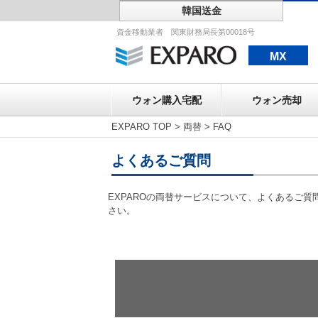
韓国送金
ウォン購入宅配
資金移動業者 関東財務局長第00018号
MX
ウォン購入宅配
ウォン売却
EXPARO TOP
>
両替
>
FAQ
よくあるご質問
EXPAROの両替サービスについて、よくあるご
さい。