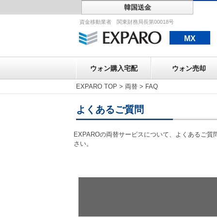
韓国送金
ウォン購入宅配
資金移動業者 関東財務局長第00018号
MX
ウォン購入宅配
ウォン売却
EXPARO TOP
>
両替
>
FAQ
よくあるご質問
EXPAROの両替サービスについて、よくあるご
さい。