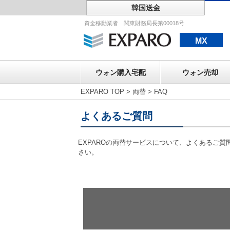
韓国送金
ウォン購入宅配
資金移動業者 関東財務局長第00018号
MX
ウォン購入宅配
ウォン売却
EXPARO TOP
>
両替
>
FAQ
よくあるご質問
EXPAROの両替サービスについて、よくあるご
さい。