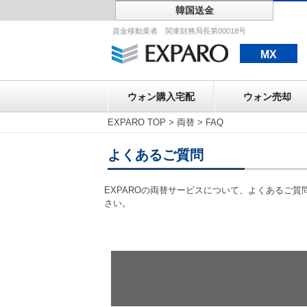
韓国送金
ウォン購入宅配
資金移動業者 関東財務局長第00018号
MX
ウォン購入宅配
ウォン売却
EXPARO TOP
>
両替
>
FAQ
よくあるご質問
EXPAROの両替サービスについて、よくあるご
さい。