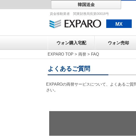
韓国送金
ウォン購入宅配
資金移動業者 関東財務局長第00018号
MX
ウォン購入宅配
ウォン売却
EXPARO TOP
>
両替
>
FAQ
よくあるご質問
EXPAROの両替サービスについて、よくあるご
さい。