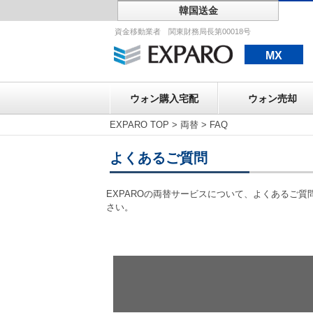
韓国送金
ウォン購入宅配
資金移動業者 関東財務局長第00018号
MX
ウォン購入宅配
ウォン売却
EXPARO TOP
>
両替
>
FAQ
よくあるご質問
EXPAROの両替サービスについて、よくあるご
さい。