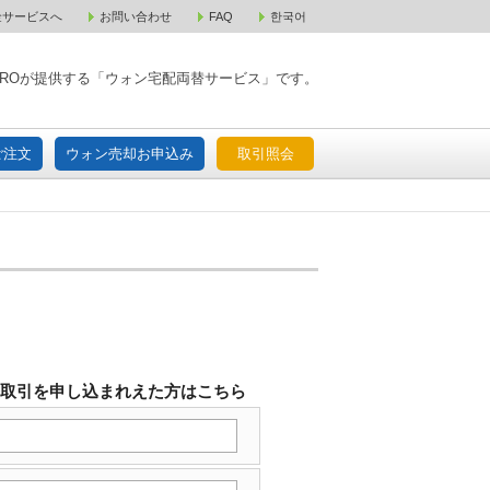
金サービスへ
お問い合わせ
FAQ
한국어
入宅配ご注文
ウォン売却お申込み
取引照会
XPAROが提供する「ウォン宅配両替サービス」です。
ご注文
ウォン売却お申込み
取引照会
替取引を申し込まれえた方はこちら