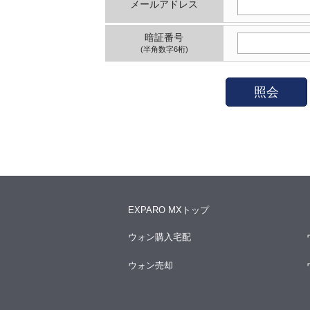
メールアドレス
暗証番号
(半角数字6桁)
照会
EXPARO MXトップ
ウォン購入宅配
ウォン売却