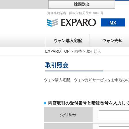
韓国送金
ウォン購入宅配
資金移動業者 関東財務局長第00018号
MX
ウォン購入宅配
ウォン売却
EXPARO TOP
>
両替
>
取引照会
取引照会
ウォン購入宅配、ウォン売却サービスをお申込み
両替取引の受付番号と暗証番号を入力し
受付番号