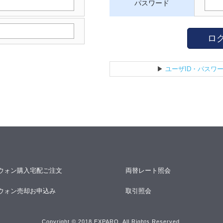
パスワード
ロ
▶
ユーザID・パスワ
ウォン購入宅配ご注文
両替レート照会
ウォン売却お申込み
取引照会
Copyright © 2018 EXPARO. All Rights Reserved.