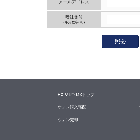
メールアドレス
暗証番号
(半角数字6桁)
照会
EXPARO MXトップ
ウォン購入宅配
ウォン売却