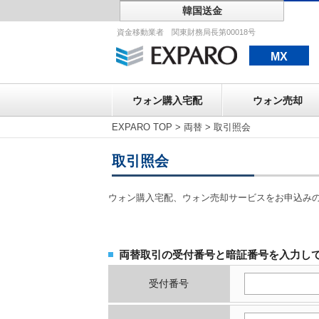
韓国送金
ウォン購入宅配
資金移動業者 関東財務局長第00018号
MX
ウォン購入宅配
ウォン売却
EXPARO TOP
>
両替
>
取引照会
取引照会
ウォン購入宅配、ウォン売却サービスをお申込み
両替取引の受付番号と暗証番号を入力し
受付番号