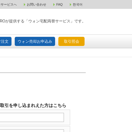
金サービスへ
お問い合わせ
FAQ
한국어
入宅配ご注文
ウォン売却お申込み
取引照会
XPAROが提供する「ウォン宅配両替サービス」です。
ご注文
ウォン売却お申込み
取引照会
替取引を申し込まれえた方はこちら