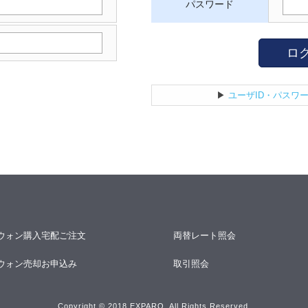
パスワード
ロ
▶
ユーザID・パスワ
ウォン購入宅配ご注文
両替レート照会
ウォン売却お申込み
取引照会
Copyright © 2018 EXPARO. All Rights Reserved.