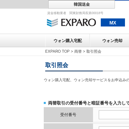
韓国送金
ウォン購入宅配
資金移動業者 関東財務局長第00018号
MX
ウォン購入宅配
ウォン売却
EXPARO TOP
>
両替
>
取引照会
取引照会
ウォン購入宅配、ウォン売却サービスをお申込み
両替取引の受付番号と暗証番号を入力し
受付番号