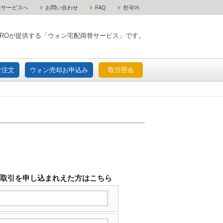
金サービスへ
お問い合わせ
FAQ
한국어
入宅配ご注文
ウォン売却お申込み
取引照会
XPAROが提供する「ウォン宅配両替サービス」です。
ご注文
ウォン売却お申込み
取引照会
替取引を申し込まれえた方はこちら