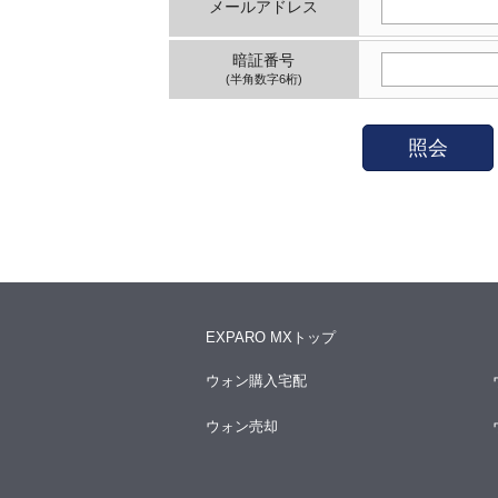
メールアドレス
暗証番号
(半角数字6桁)
照会
EXPARO MXトップ
ウォン購入宅配
ウォン売却