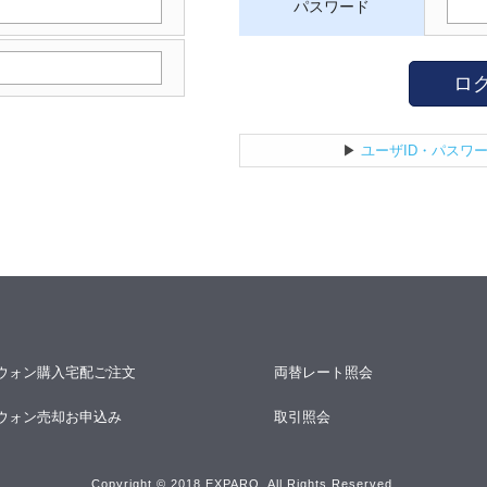
パスワード
ロ
▶
ユーザID・パスワ
ウォン購入宅配ご注文
両替レート照会
ウォン売却お申込み
取引照会
Copyright © 2018 EXPARO. All Rights Reserved.