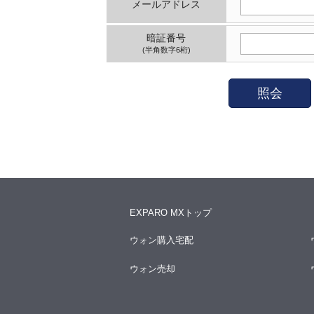
メールアドレス
暗証番号
(半角数字6桁)
照会
EXPARO MXトップ
ウォン購入宅配
ウォン売却