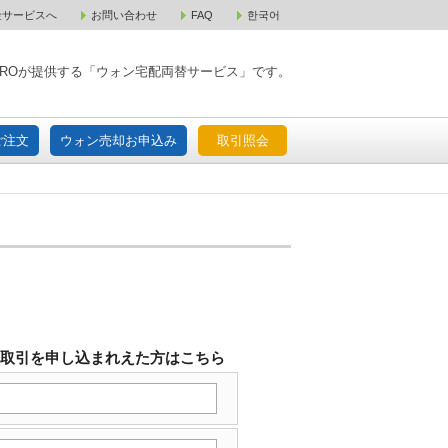
金サービスへ
お問い合わせ
FAQ
한국어
入宅配ご注文
ウォン売却お申込み
取引照会
XPAROが提供する「ウォン宅配両替サービス」です。
ご注文
ウォン売却お申込み
取引照会
替取引を申し込まれえた方はこちら