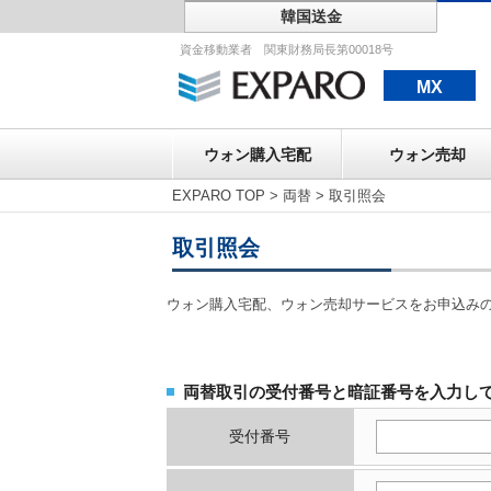
韓国送金
ウォン購入宅配
資金移動業者 関東財務局長第00018号
MX
ウォン購入宅配
ウォン売却
EXPARO TOP
>
両替
>
取引照会
取引照会
ウォン購入宅配、ウォン売却サービスをお申込み
両替取引の受付番号と暗証番号を入力し
受付番号