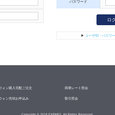
パスワード
ロ
▶
ユーザID・パスワ
ウォン購入宅配ご注文
両替レート照会
ウォン売却お申込み
取引照会
Copyright © 2018 EXPARO. All Rights Reserved.