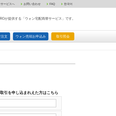
金サービスへ
お問い合わせ
FAQ
한국어
入宅配ご注文
ウォン売却お申込み
取引照会
XPAROが提供する「ウォン宅配両替サービス」です。
ご注文
ウォン売却お申込み
取引照会
替取引を申し込まれえた方はこちら