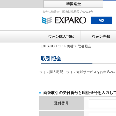
韓国送金
ウォン購入宅配
資金移動業者 関東財務局長第00018号
MX
ウォン購入宅配
ウォン売却
EXPARO TOP
>
両替
>
取引照会
取引照会
ウォン購入宅配、ウォン売却サービスをお申込み
両替取引の受付番号と暗証番号を入力し
受付番号