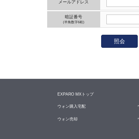
メールアドレス
暗証番号
(半角数字6桁)
照会
EXPARO MXトップ
ウォン購入宅配
ウォン売却