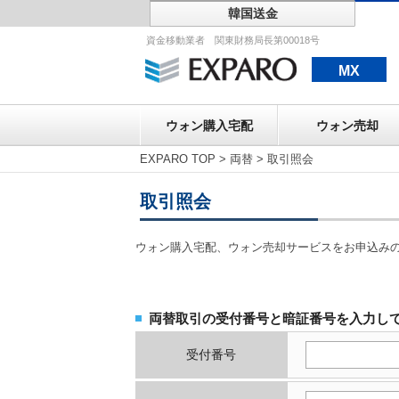
韓国送金
ウォン購入宅配
資金移動業者 関東財務局長第00018号
MX
ウォン購入宅配
ウォン売却
EXPARO TOP
>
両替
>
取引照会
取引照会
ウォン購入宅配、ウォン売却サービスをお申込み
両替取引の受付番号と暗証番号を入力し
受付番号