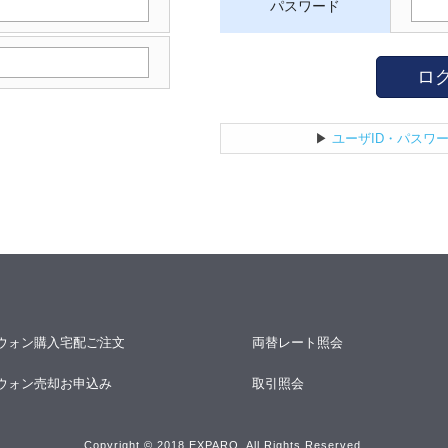
パスワード
ロ
▶
ユーザID・パスワ
ウォン購入宅配ご注文
両替レート照会
ウォン売却お申込み
取引照会
Copyright © 2018 EXPARO. All Rights Reserved.