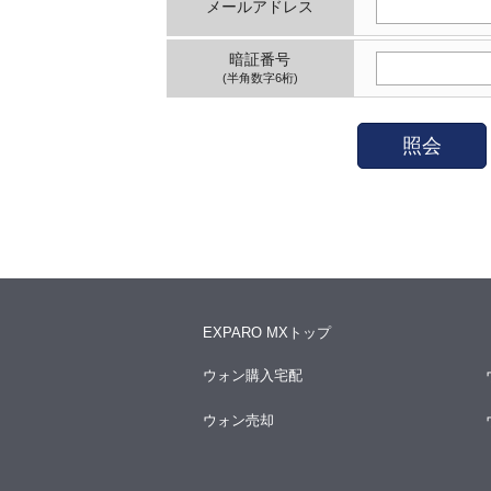
メールアドレス
暗証番号
(半角数字6桁)
照会
EXPARO MXトップ
ウォン購入宅配
ウォン売却