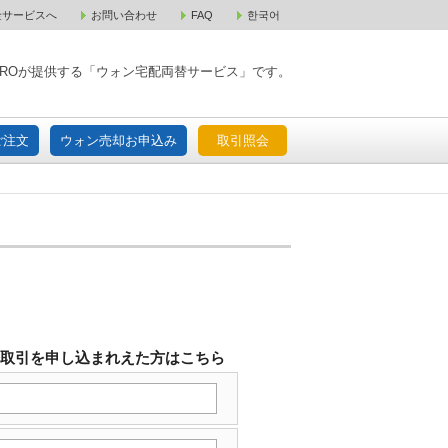
金サービスへ
お問い合わせ
FAQ
한국어
入宅配ご注文
ウォン売却お申込み
取引照会
XPAROが提供する「ウォン宅配両替サービス」です。
ご注文
ウォン売却お申込み
取引照会
替取引を申し込まれえた方はこちら