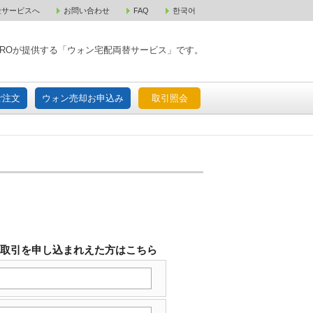
金サービスへ
お問い合わせ
FAQ
한국어
入宅配ご注文
ウォン売却お申込み
取引照会
XPAROが提供する「ウォン宅配両替サービス」です。
ご注文
ウォン売却お申込み
取引照会
替取引を申し込まれえた方はこちら