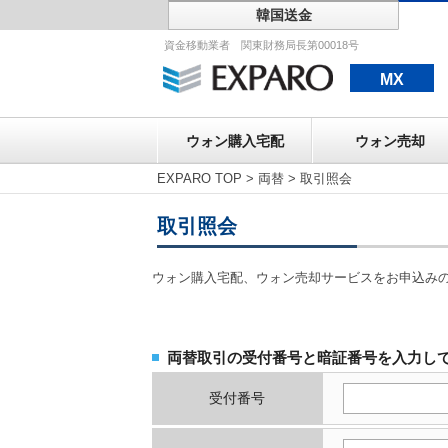
韓国送金
ウォン購入宅配
資金移動業者 関東財務局長第00018号
MX
ウォン購入宅配
ウォン売却
EXPARO TOP
>
両替
>
取引照会
取引照会
ウォン購入宅配、ウォン売却サービスをお申込み
両替取引の受付番号と暗証番号を入力し
受付番号