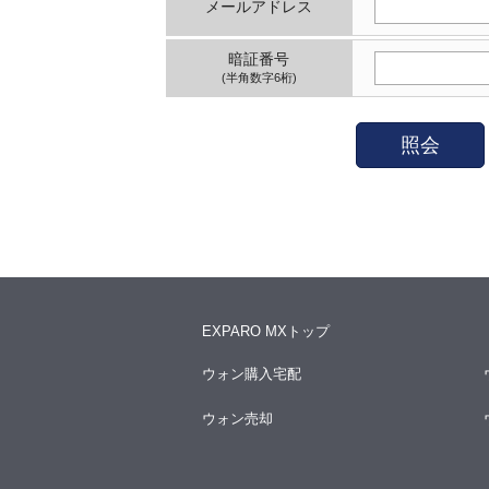
メールアドレス
暗証番号
(半角数字6桁)
照会
EXPARO MXトップ
ウォン購入宅配
ウォン売却