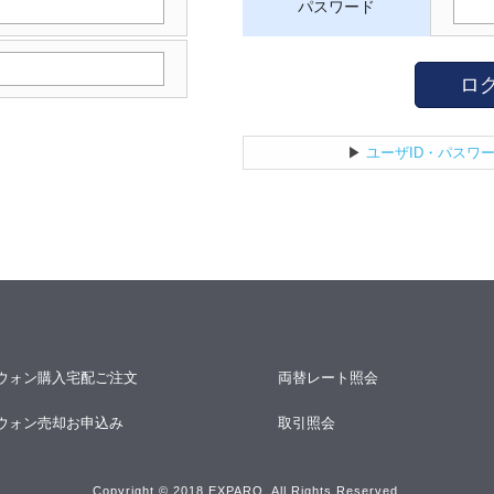
パスワード
ロ
▶
ユーザID・パスワ
ウォン購入宅配ご注文
両替レート照会
ウォン売却お申込み
取引照会
Copyright © 2018 EXPARO. All Rights Reserved.