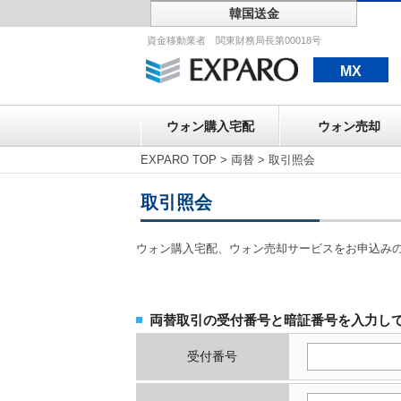
韓国送金
ウォン購入宅配
資金移動業者 関東財務局長第00018号
MX
ウォン購入宅配
ウォン売却
EXPARO TOP
>
両替
>
取引照会
取引照会
ウォン購入宅配、ウォン売却サービスをお申込み
両替取引の受付番号と暗証番号を入力し
受付番号