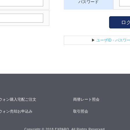
パスワード
ロ
▶
ユーザID・パスワ
ウォン購入宅配ご注文
両替レート照会
ウォン売却お申込み
取引照会
Copyright © 2018 EXPARO. All Rights Reserved.