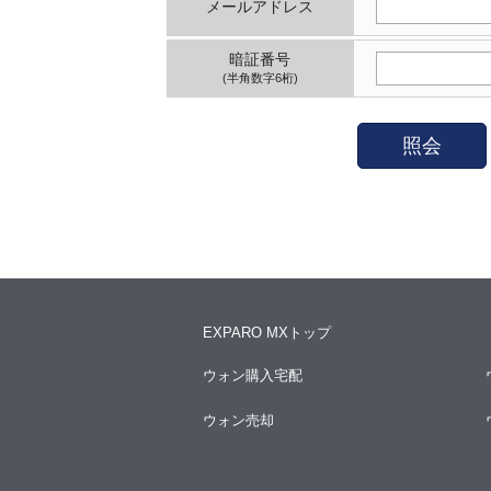
メールアドレス
暗証番号
(半角数字6桁)
照会
EXPARO MXトップ
ウォン購入宅配
ウォン売却