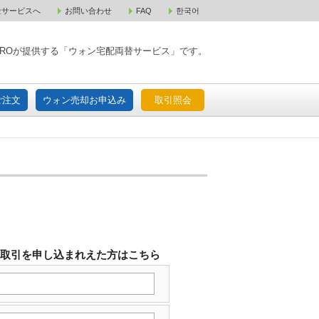
金サービスへ
お問い合わせ
FAQ
한국어
入宅配ご注文
ウォン売却お申込み
取引照会
XPAROが提供する「ウォン宅配両替サービス」です。
ご注文
ウォン売却お申込み
取引照会
替取引を申し込まれえた方はこちら