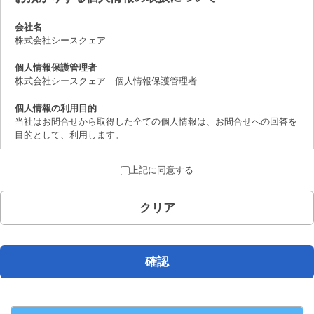
会社名
株式会社シースクェア
個人情報保護管理者
株式会社シースクェア 個人情報保護管理者
個人情報の利用目的
当社はお問合せから取得した全ての個人情報は、お問合せへの回答を
目的として、利用します。
個人情報の第三者提供について
上記に同意する
取得した個人情報は、法律上許されている場合を除き、ご本人の了解
を得ることなく第三者に提供することはありません。
クリア
個人情報の取扱いの委託について
お問合せから取得した個人情報は委託することがありません。
開示対象個人情報の開示等および問合せ窓口について
確認
ご本人からの求めにより、当社が保有する開示対象個人情報の、利用
目的の通知、開示、内容の訂正、追加または削除、 利用の停止、消
去および第三者への提供の停止（「開示等」といいます。）に応じま
す。