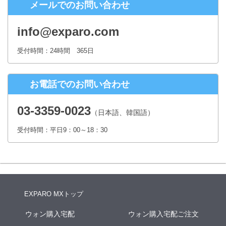
メールでのお問い合わせ
株式会社シースクェア 個人情報お問合せ窓口
〒160-0023 東京都新宿区西新宿６丁目１２−１ パークウェストビ
info@exparo.com
ル１３階
Eメール：info@c-square.co.jp
受付時間：24時間 365日
（受付時間は、平日9時～17時30分 但し、年末年始、夏季休暇は除き
ます。）
お電話でのお問い合わせ
個人情報を入力するにあたっての注意事項
氏名、連絡先など個人情報をご記入いただけない場合、お問合せへの
03-3359-0023
（日本語、韓国語）
回答ができない場合がございます。
受付時間：平日9：00～18：30
本人が容易に認識できない方法による個人情報の取得
クッキーやWebビーコン等を用いるなどして、本人が容易に認識でき
ない方法による個人情報の取得は行っておりません。
EXPARO MXトップ
ウォン購入宅配
ウォン購入宅配ご注文