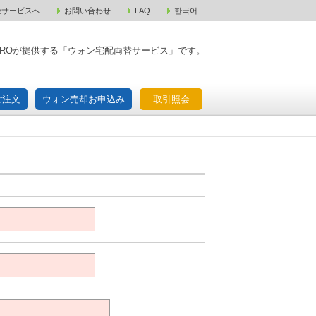
金サービスへ
お問い合わせ
FAQ
한국어
入宅配ご注文
ウォン売却お申込み
取引照会
XPAROが提供する「ウォン宅配両替サービス」です。
ご注文
ウォン売却お申込み
取引照会