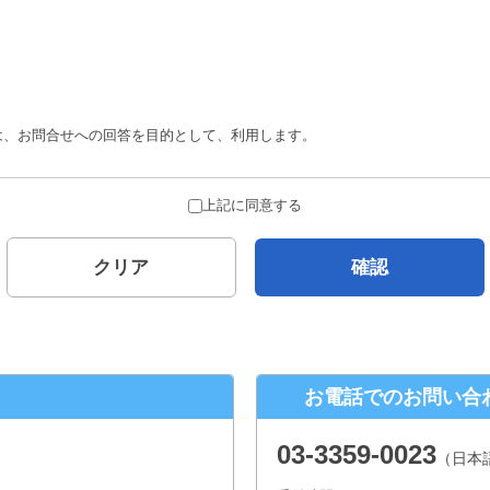
は、お問合せへの回答を目的として、利用します。
合を除き、ご本人の了解を得ることなく第三者に提供することはありません。
上記に同意する
とがありません。
クリア
確認
について
示対象個人情報の、利用目的の通知、開示、内容の訂正、追加または削除、 
口
お電話でのお問い合
２−１ パークウェストビル１３階
03-3359-0023
（日本
年末年始、夏季休暇は除きます。）