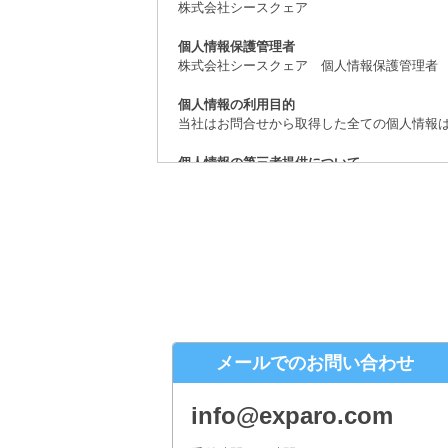
株式会社シースクェア
個人情報保護管理者
株式会社シースクェア 個人情報保護管理者
個人情報の利用目的
当社はお問合せから取得した全ての個人情報
個人情報の第三者提供について
取得した個人情報は、法律上許されている場
個人情報の取扱いの委託について
お問合せから取得した個人情報は委託するこ
開示対象個人情報の開示等および問合せ窓口
ご本人からの求めにより、当社が保有する開
（「開示等」といいます。）に応じます。
株式会社シースクェア 個人情報お問合せ窓
メールでのお問い合わせ
〒160-0023 東京都新宿区西新宿６丁目１
Eメール：info@c-square.co.jp
info@exparo.com
（受付時間は、平日9時～17時30分 但し、