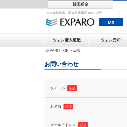
韓国送金
ウォン購入宅配
資金移動業者 関東財務局長第00018号
MX
ウォン購入宅配
ウォン売却
EXPARO TOP
>
両替
お問い合わせ
タイトル
必須
お名前
必須
メールアドレス
必須