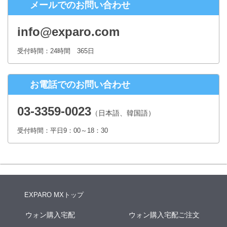
メールでのお問い合わせ
株式会社シースクェア 個人情報お問合せ窓口
〒160-0023 東京都新宿区西新宿６丁目１２−１ パークウェストビ
info@exparo.com
ル１３階
Eメール：info@c-square.co.jp
受付時間：24時間 365日
（受付時間は、平日9時～17時30分 但し、年末年始、夏季休暇は除き
ます。）
お電話でのお問い合わせ
個人情報を入力するにあたっての注意事項
氏名、連絡先など個人情報をご記入いただけない場合、お問合せへの
03-3359-0023
（日本語、韓国語）
回答ができない場合がございます。
受付時間：平日9：00～18：30
本人が容易に認識できない方法による個人情報の取得
クッキーやWebビーコン等を用いるなどして、本人が容易に認識でき
ない方法による個人情報の取得は行っておりません。
EXPARO MXトップ
ウォン購入宅配
ウォン購入宅配ご注文