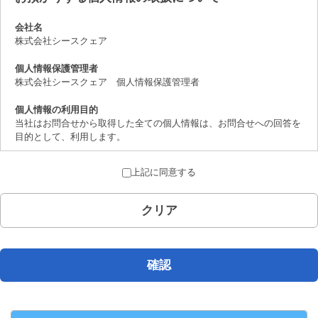
会社名
株式会社シースクェア
個人情報保護管理者
株式会社シースクェア 個人情報保護管理者
個人情報の利用目的
当社はお問合せから取得した全ての個人情報は、お問合せへの回答を
目的として、利用します。
個人情報の第三者提供について
上記に同意する
取得した個人情報は、法律上許されている場合を除き、ご本人の了解
を得ることなく第三者に提供することはありません。
クリア
個人情報の取扱いの委託について
お問合せから取得した個人情報は委託することがありません。
開示対象個人情報の開示等および問合せ窓口について
確認
ご本人からの求めにより、当社が保有する開示対象個人情報の、利用
目的の通知、開示、内容の訂正、追加または削除、 利用の停止、消
去および第三者への提供の停止（「開示等」といいます。）に応じま
す。