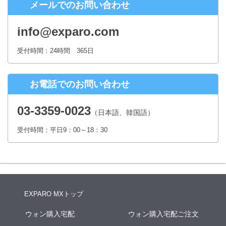
メールでのお問い合わせ
株式会社シースクェア 個人情報お問合せ窓口
〒160-0023 東京都新宿区西新宿６丁目１２−１ パークウェストビ
info@exparo.com
ル１３階
Eメール：info@c-square.co.jp
受付時間：24時間 365日
（受付時間は、平日9時～17時30分 但し、年末年始、夏季休暇は除き
ます。）
お電話でのお問い合わせ
個人情報を入力するにあたっての注意事項
氏名、連絡先など個人情報をご記入いただけない場合、お問合せへの
03-3359-0023
（日本語、韓国語）
回答ができない場合がございます。
受付時間：平日9：00～18：30
本人が容易に認識できない方法による個人情報の取得
クッキーやWebビーコン等を用いるなどして、本人が容易に認識でき
ない方法による個人情報の取得は行っておりません。
EXPARO MXトップ
ウォン購入宅配
ウォン購入宅配ご注文