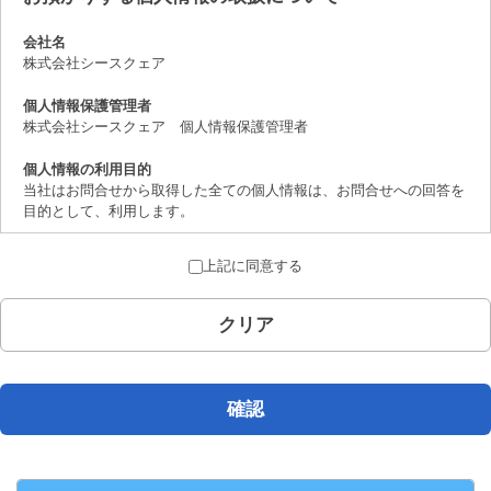
会社名
株式会社シースクェア
個人情報保護管理者
株式会社シースクェア 個人情報保護管理者
個人情報の利用目的
当社はお問合せから取得した全ての個人情報は、お問合せへの回答を
目的として、利用します。
個人情報の第三者提供について
上記に同意する
取得した個人情報は、法律上許されている場合を除き、ご本人の了解
を得ることなく第三者に提供することはありません。
クリア
個人情報の取扱いの委託について
お問合せから取得した個人情報は委託することがありません。
開示対象個人情報の開示等および問合せ窓口について
確認
ご本人からの求めにより、当社が保有する開示対象個人情報の、利用
目的の通知、開示、内容の訂正、追加または削除、 利用の停止、消
去および第三者への提供の停止（「開示等」といいます。）に応じま
す。