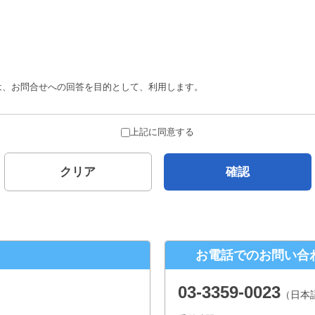
は、お問合せへの回答を目的として、利用します。
合を除き、ご本人の了解を得ることなく第三者に提供することはありません。
上記に同意する
とがありません。
クリア
確認
について
示対象個人情報の、利用目的の通知、開示、内容の訂正、追加または削除、 
口
お電話でのお問い合
２−１ パークウェストビル１３階
03-3359-0023
（日本
年末年始、夏季休暇は除きます。）