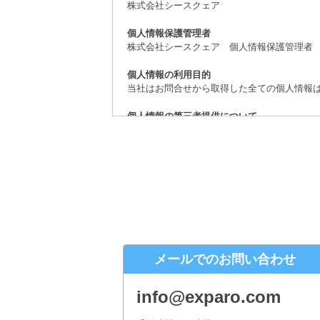
株式会社シースクェア
個人情報保護管理者
株式会社シースクェア 個人情報保護管理者
個人情報の利用目的
当社はお問合せから取得した全ての個人情報
個人情報の第三者提供について
取得した個人情報は、法律上許されている場
個人情報の取扱いの委託について
お問合せから取得した個人情報は委託するこ
開示対象個人情報の開示等および問合せ窓口
ご本人からの求めにより、当社が保有する開
（「開示等」といいます。）に応じます。
株式会社シースクェア 個人情報お問合せ窓
メールでのお問い合わせ
〒160-0023 東京都新宿区西新宿６丁目１
Eメール：info@c-square.co.jp
info@exparo.com
（受付時間は、平日9時～17時30分 但し、