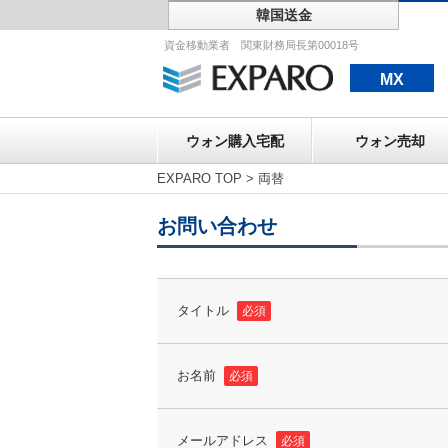
韓国送金
ウォン購入宅配
資金移動業者 関東財務局長第00018号
MX
ウォン購入宅配
ウォン売却
EXPARO TOP
>
両替
お問い合わせ
タイトル
必須
お名前
必須
メールアドレス
必須