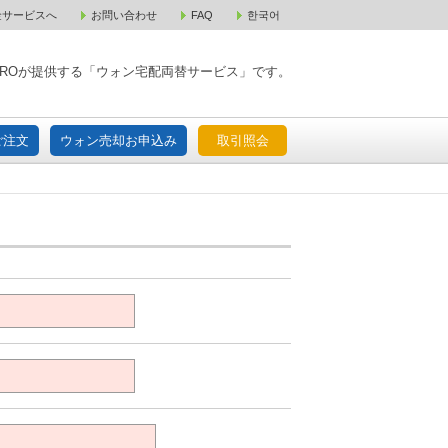
金サービスへ
お問い合わせ
FAQ
한국어
入宅配ご注文
ウォン売却お申込み
取引照会
XPAROが提供する「ウォン宅配両替サービス」です。
ご注文
ウォン売却お申込み
取引照会