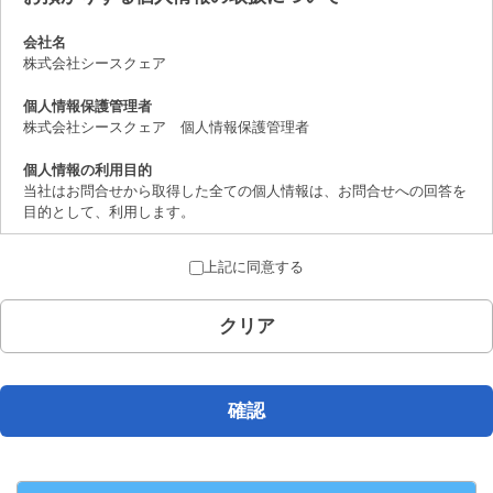
会社名
株式会社シースクェア
個人情報保護管理者
株式会社シースクェア 個人情報保護管理者
個人情報の利用目的
当社はお問合せから取得した全ての個人情報は、お問合せへの回答を
目的として、利用します。
個人情報の第三者提供について
上記に同意する
取得した個人情報は、法律上許されている場合を除き、ご本人の了解
を得ることなく第三者に提供することはありません。
クリア
個人情報の取扱いの委託について
お問合せから取得した個人情報は委託することがありません。
開示対象個人情報の開示等および問合せ窓口について
確認
ご本人からの求めにより、当社が保有する開示対象個人情報の、利用
目的の通知、開示、内容の訂正、追加または削除、 利用の停止、消
去および第三者への提供の停止（「開示等」といいます。）に応じま
す。