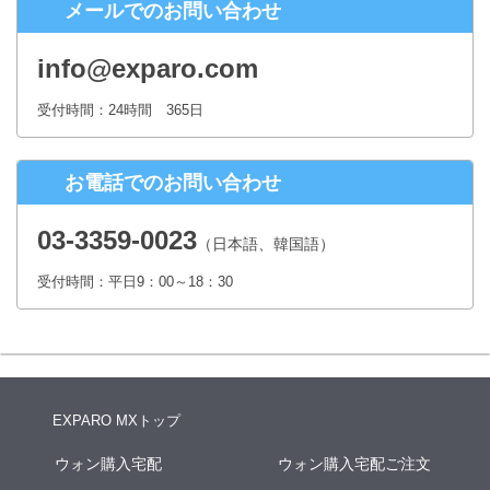
メールでのお問い合わせ
株式会社シースクェア 個人情報お問合せ窓口
〒160-0023 東京都新宿区西新宿６丁目１２−１ パークウェストビ
info@exparo.com
ル１３階
Eメール：info@c-square.co.jp
受付時間：24時間 365日
（受付時間は、平日9時～17時30分 但し、年末年始、夏季休暇は除き
ます。）
お電話でのお問い合わせ
個人情報を入力するにあたっての注意事項
氏名、連絡先など個人情報をご記入いただけない場合、お問合せへの
03-3359-0023
（日本語、韓国語）
回答ができない場合がございます。
受付時間：平日9：00～18：30
本人が容易に認識できない方法による個人情報の取得
クッキーやWebビーコン等を用いるなどして、本人が容易に認識でき
ない方法による個人情報の取得は行っておりません。
EXPARO MXトップ
ウォン購入宅配
ウォン購入宅配ご注文