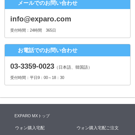
メールでのお問い合わせ
株式会社シースクェア 個人情報お問合せ窓口
〒160-0023 東京都新宿区西新宿６丁目１２−１ パークウェストビ
info@exparo.com
ル１３階
Eメール：info@c-square.co.jp
受付時間：24時間 365日
（受付時間は、平日9時～17時30分 但し、年末年始、夏季休暇は除き
ます。）
お電話でのお問い合わせ
個人情報を入力するにあたっての注意事項
氏名、連絡先など個人情報をご記入いただけない場合、お問合せへの
03-3359-0023
（日本語、韓国語）
回答ができない場合がございます。
受付時間：平日9：00～18：30
本人が容易に認識できない方法による個人情報の取得
クッキーやWebビーコン等を用いるなどして、本人が容易に認識でき
ない方法による個人情報の取得は行っておりません。
EXPARO MXトップ
ウォン購入宅配
ウォン購入宅配ご注文