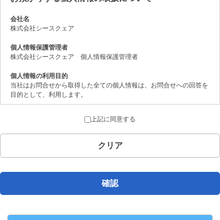
会社名
株式会社シースクェア
個人情報保護管理者
株式会社シースクェア 個人情報保護管理者
個人情報の利用目的
当社はお問合せから取得した全ての個人情報は、お問合せへの回答を
目的として、利用します。
個人情報の第三者提供について
上記に同意する
取得した個人情報は、法律上許されている場合を除き、ご本人の了解
を得ることなく第三者に提供することはありません。
クリア
個人情報の取扱いの委託について
お問合せから取得した個人情報は委託することがありません。
開示対象個人情報の開示等および問合せ窓口について
確認
ご本人からの求めにより、当社が保有する開示対象個人情報の、利用
目的の通知、開示、内容の訂正、追加または削除、 利用の停止、消
去および第三者への提供の停止（「開示等」といいます。）に応じま
す。