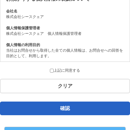
会社名
株式会社シースクェア
個人情報保護管理者
株式会社シースクェア 個人情報保護管理者
個人情報の利用目的
当社はお問合せから取得した全ての個人情報は、お問合せへの回答を
目的として、利用します。
個人情報の第三者提供について
上記に同意する
取得した個人情報は、法律上許されている場合を除き、ご本人の了解
を得ることなく第三者に提供することはありません。
クリア
個人情報の取扱いの委託について
お問合せから取得した個人情報は委託することがありません。
開示対象個人情報の開示等および問合せ窓口について
確認
ご本人からの求めにより、当社が保有する開示対象個人情報の、利用
目的の通知、開示、内容の訂正、追加または削除、 利用の停止、消
去および第三者への提供の停止（「開示等」といいます。）に応じま
す。