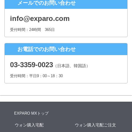
メールでのお問い合わせ
株式会社シースクェア 個人情報お問合せ窓口
〒160-0023 東京都新宿区西新宿６丁目１２−１ パークウェストビ
info@exparo.com
ル１３階
Eメール：info@c-square.co.jp
受付時間：24時間 365日
（受付時間は、平日9時～17時30分 但し、年末年始、夏季休暇は除き
ます。）
お電話でのお問い合わせ
個人情報を入力するにあたっての注意事項
氏名、連絡先など個人情報をご記入いただけない場合、お問合せへの
03-3359-0023
（日本語、韓国語）
回答ができない場合がございます。
受付時間：平日9：00～18：30
本人が容易に認識できない方法による個人情報の取得
クッキーやWebビーコン等を用いるなどして、本人が容易に認識でき
ない方法による個人情報の取得は行っておりません。
EXPARO MXトップ
ウォン購入宅配
ウォン購入宅配ご注文