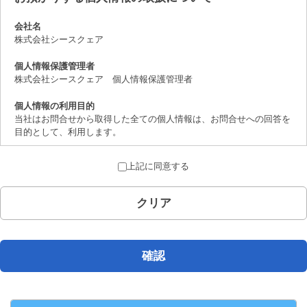
会社名
株式会社シースクェア
個人情報保護管理者
株式会社シースクェア 個人情報保護管理者
個人情報の利用目的
当社はお問合せから取得した全ての個人情報は、お問合せへの回答を
目的として、利用します。
個人情報の第三者提供について
上記に同意する
取得した個人情報は、法律上許されている場合を除き、ご本人の了解
を得ることなく第三者に提供することはありません。
クリア
個人情報の取扱いの委託について
お問合せから取得した個人情報は委託することがありません。
開示対象個人情報の開示等および問合せ窓口について
確認
ご本人からの求めにより、当社が保有する開示対象個人情報の、利用
目的の通知、開示、内容の訂正、追加または削除、 利用の停止、消
去および第三者への提供の停止（「開示等」といいます。）に応じま
す。