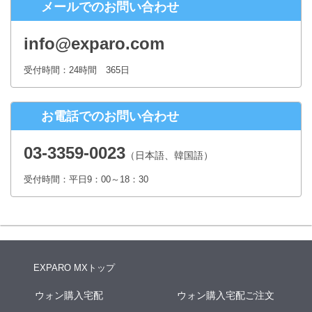
メールでのお問い合わせ
株式会社シースクェア 個人情報お問合せ窓口
〒160-0023 東京都新宿区西新宿６丁目１２−１ パークウェストビ
info@exparo.com
ル１３階
Eメール：info@c-square.co.jp
受付時間：24時間 365日
（受付時間は、平日9時～17時30分 但し、年末年始、夏季休暇は除き
ます。）
お電話でのお問い合わせ
個人情報を入力するにあたっての注意事項
氏名、連絡先など個人情報をご記入いただけない場合、お問合せへの
03-3359-0023
（日本語、韓国語）
回答ができない場合がございます。
受付時間：平日9：00～18：30
本人が容易に認識できない方法による個人情報の取得
クッキーやWebビーコン等を用いるなどして、本人が容易に認識でき
ない方法による個人情報の取得は行っておりません。
EXPARO MXトップ
ウォン購入宅配
ウォン購入宅配ご注文