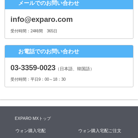
メールでのお問い合わせ
株式会社シースクェア 個人情報お問合せ窓口
〒160-0023 東京都新宿区西新宿６丁目１２−１ パークウェストビ
info@exparo.com
ル１３階
Eメール：info@c-square.co.jp
受付時間：24時間 365日
（受付時間は、平日9時～17時30分 但し、年末年始、夏季休暇は除き
ます。）
お電話でのお問い合わせ
個人情報を入力するにあたっての注意事項
氏名、連絡先など個人情報をご記入いただけない場合、お問合せへの
03-3359-0023
（日本語、韓国語）
回答ができない場合がございます。
受付時間：平日9：00～18：30
本人が容易に認識できない方法による個人情報の取得
クッキーやWebビーコン等を用いるなどして、本人が容易に認識でき
ない方法による個人情報の取得は行っておりません。
EXPARO MXトップ
ウォン購入宅配
ウォン購入宅配ご注文