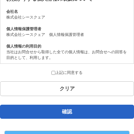
会社名
株式会社シースクェア
個人情報保護管理者
株式会社シースクェア 個人情報保護管理者
個人情報の利用目的
当社はお問合せから取得した全ての個人情報は、お問合せへの回答を
目的として、利用します。
個人情報の第三者提供について
上記に同意する
取得した個人情報は、法律上許されている場合を除き、ご本人の了解
を得ることなく第三者に提供することはありません。
クリア
個人情報の取扱いの委託について
お問合せから取得した個人情報は委託することがありません。
開示対象個人情報の開示等および問合せ窓口について
確認
ご本人からの求めにより、当社が保有する開示対象個人情報の、利用
目的の通知、開示、内容の訂正、追加または削除、 利用の停止、消
去および第三者への提供の停止（「開示等」といいます。）に応じま
す。