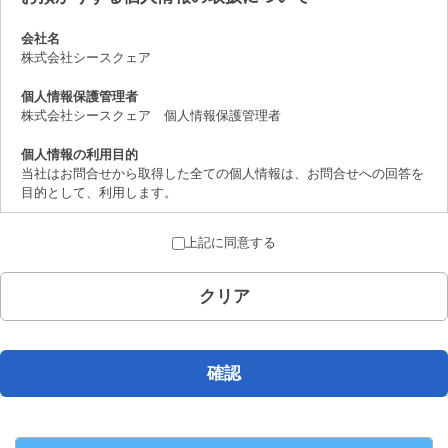
会社名
株式会社シースクェア
個人情報保護管理者
株式会社シースクェア 個人情報保護管理者
個人情報の利用目的
当社はお問合せから取得した全ての個人情報は、お問合せへの回答を
目的として、利用します。
個人情報の第三者提供について
上記に同意する
取得した個人情報は、法律上許されている場合を除き、ご本人の了解
を得ることなく第三者に提供することはありません。
クリア
個人情報の取扱いの委託について
お問合せから取得した個人情報は委託することがありません。
開示対象個人情報の開示等および問合せ窓口について
確認
ご本人からの求めにより、当社が保有する開示対象個人情報の、利用
目的の通知、開示、内容の訂正、追加または削除、 利用の停止、消
去および第三者への提供の停止（「開示等」といいます。）に応じま
す。