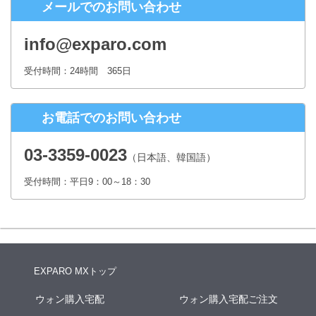
メールでのお問い合わせ
株式会社シースクェア 個人情報お問合せ窓口
〒160-0023 東京都新宿区西新宿６丁目１２−１ パークウェストビ
info@exparo.com
ル１３階
Eメール：info@c-square.co.jp
受付時間：24時間 365日
（受付時間は、平日9時～17時30分 但し、年末年始、夏季休暇は除き
ます。）
お電話でのお問い合わせ
個人情報を入力するにあたっての注意事項
氏名、連絡先など個人情報をご記入いただけない場合、お問合せへの
03-3359-0023
（日本語、韓国語）
回答ができない場合がございます。
受付時間：平日9：00～18：30
本人が容易に認識できない方法による個人情報の取得
クッキーやWebビーコン等を用いるなどして、本人が容易に認識でき
ない方法による個人情報の取得は行っておりません。
EXPARO MXトップ
ウォン購入宅配
ウォン購入宅配ご注文