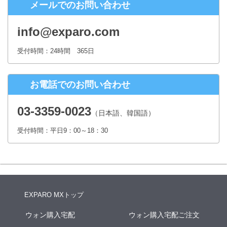
メールでのお問い合わせ
株式会社シースクェア 個人情報お問合せ窓口
〒160-0023 東京都新宿区西新宿６丁目１２−１ パークウェストビ
info@exparo.com
ル１３階
Eメール：info@c-square.co.jp
受付時間：24時間 365日
（受付時間は、平日9時～17時30分 但し、年末年始、夏季休暇は除き
ます。）
お電話でのお問い合わせ
個人情報を入力するにあたっての注意事項
氏名、連絡先など個人情報をご記入いただけない場合、お問合せへの
03-3359-0023
（日本語、韓国語）
回答ができない場合がございます。
受付時間：平日9：00～18：30
本人が容易に認識できない方法による個人情報の取得
クッキーやWebビーコン等を用いるなどして、本人が容易に認識でき
ない方法による個人情報の取得は行っておりません。
EXPARO MXトップ
ウォン購入宅配
ウォン購入宅配ご注文