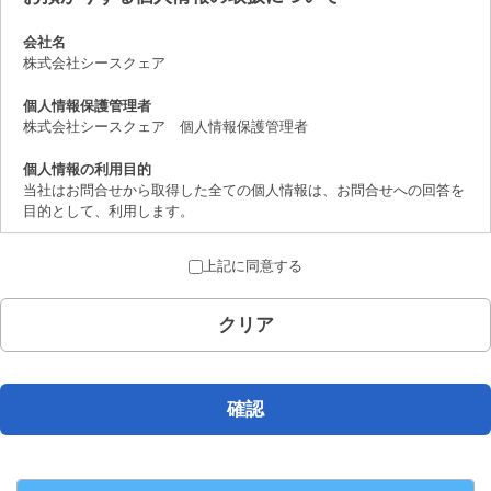
会社名
株式会社シースクェア
個人情報保護管理者
株式会社シースクェア 個人情報保護管理者
個人情報の利用目的
当社はお問合せから取得した全ての個人情報は、お問合せへの回答を
目的として、利用します。
個人情報の第三者提供について
上記に同意する
取得した個人情報は、法律上許されている場合を除き、ご本人の了解
を得ることなく第三者に提供することはありません。
クリア
個人情報の取扱いの委託について
お問合せから取得した個人情報は委託することがありません。
開示対象個人情報の開示等および問合せ窓口について
確認
ご本人からの求めにより、当社が保有する開示対象個人情報の、利用
目的の通知、開示、内容の訂正、追加または削除、 利用の停止、消
去および第三者への提供の停止（「開示等」といいます。）に応じま
す。