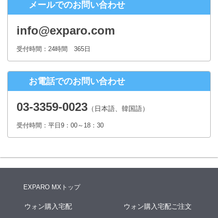
メールでのお問い合わせ
株式会社シースクェア 個人情報お問合せ窓口
〒160-0023 東京都新宿区西新宿６丁目１２−１ パークウェストビ
info@exparo.com
ル１３階
Eメール：info@c-square.co.jp
受付時間：24時間 365日
（受付時間は、平日9時～17時30分 但し、年末年始、夏季休暇は除き
ます。）
お電話でのお問い合わせ
個人情報を入力するにあたっての注意事項
氏名、連絡先など個人情報をご記入いただけない場合、お問合せへの
03-3359-0023
（日本語、韓国語）
回答ができない場合がございます。
受付時間：平日9：00～18：30
本人が容易に認識できない方法による個人情報の取得
クッキーやWebビーコン等を用いるなどして、本人が容易に認識でき
ない方法による個人情報の取得は行っておりません。
EXPARO MXトップ
ウォン購入宅配
ウォン購入宅配ご注文