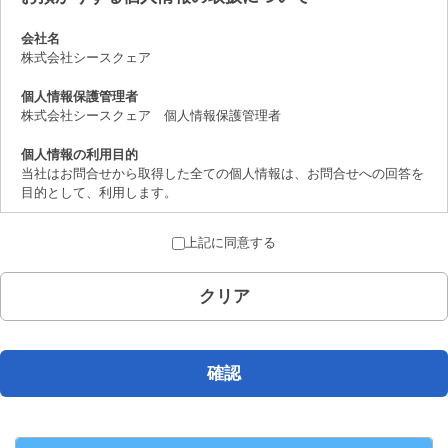
会社名
株式会社シースクェア
個人情報保護管理者
株式会社シースクェア 個人情報保護管理者
個人情報の利用目的
当社はお問合せから取得した全ての個人情報は、お問合せへの回答を
目的として、利用します。
個人情報の第三者提供について
上記に同意する
取得した個人情報は、法律上許されている場合を除き、ご本人の了解
を得ることなく第三者に提供することはありません。
クリア
個人情報の取扱いの委託について
お問合せから取得した個人情報は委託することがありません。
開示対象個人情報の開示等および問合せ窓口について
確認
ご本人からの求めにより、当社が保有する開示対象個人情報の、利用
目的の通知、開示、内容の訂正、追加または削除、 利用の停止、消
去および第三者への提供の停止（「開示等」といいます。）に応じま
す。