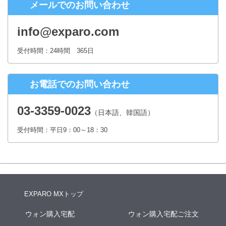
メールでのお問い合わせ
株式会社シースクェア 個人情報お問合せ窓口
〒160-0023 東京都新宿区西新宿６丁目１２−１ パークウェストビ
info@exparo.com
ル１３階
Eメール：info@c-square.co.jp
受付時間：24時間 365日
（受付時間は、平日9時～17時30分 但し、年末年始、夏季休暇は除き
ます。）
お電話でのお問い合わせ
個人情報を入力するにあたっての注意事項
氏名、連絡先など個人情報をご記入いただけない場合、お問合せへの
03-3359-0023
（日本語、韓国語）
回答ができない場合がございます。
受付時間：平日9：00～18：30
本人が容易に認識できない方法による個人情報の取得
クッキーやWebビーコン等を用いるなどして、本人が容易に認識でき
ない方法による個人情報の取得は行っておりません。
EXPARO MXトップ
ウォン購入宅配
ウォン購入宅配ご注文