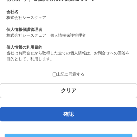
会社名
株式会社シースクェア
個人情報保護管理者
株式会社シースクェア 個人情報保護管理者
個人情報の利用目的
当社はお問合せから取得した全ての個人情報は、お問合せへの回答を
目的として、利用します。
個人情報の第三者提供について
上記に同意する
取得した個人情報は、法律上許されている場合を除き、ご本人の了解
を得ることなく第三者に提供することはありません。
クリア
個人情報の取扱いの委託について
お問合せから取得した個人情報は委託することがありません。
開示対象個人情報の開示等および問合せ窓口について
確認
ご本人からの求めにより、当社が保有する開示対象個人情報の、利用
目的の通知、開示、内容の訂正、追加または削除、 利用の停止、消
去および第三者への提供の停止（「開示等」といいます。）に応じま
す。