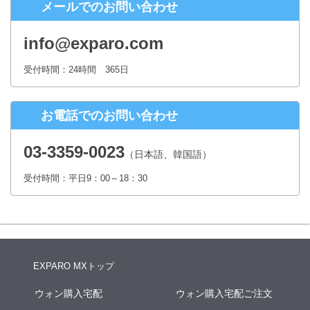
メールでのお問い合わせ
株式会社シースクェア 個人情報お問合せ窓口
〒160-0023 東京都新宿区西新宿６丁目１２−１ パークウェストビ
info@exparo.com
ル１３階
Eメール：info@c-square.co.jp
受付時間：24時間 365日
（受付時間は、平日9時～17時30分 但し、年末年始、夏季休暇は除き
ます。）
お電話でのお問い合わせ
個人情報を入力するにあたっての注意事項
氏名、連絡先など個人情報をご記入いただけない場合、お問合せへの
03-3359-0023
（日本語、韓国語）
回答ができない場合がございます。
受付時間：平日9：00～18：30
本人が容易に認識できない方法による個人情報の取得
クッキーやWebビーコン等を用いるなどして、本人が容易に認識でき
ない方法による個人情報の取得は行っておりません。
EXPARO MXトップ
ウォン購入宅配
ウォン購入宅配ご注文