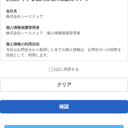
会社名
株式会社シースクェア
個人情報保護管理者
株式会社シースクェア 個人情報保護管理者
個人情報の利用目的
当社はお問合せから取得した全ての個人情報は、お問合せへの回答を
目的として、利用します。
個人情報の第三者提供について
上記に同意する
取得した個人情報は、法律上許されている場合を除き、ご本人の了解
を得ることなく第三者に提供することはありません。
クリア
個人情報の取扱いの委託について
お問合せから取得した個人情報は委託することがありません。
開示対象個人情報の開示等および問合せ窓口について
確認
ご本人からの求めにより、当社が保有する開示対象個人情報の、利用
目的の通知、開示、内容の訂正、追加または削除、 利用の停止、消
去および第三者への提供の停止（「開示等」といいます。）に応じま
す。