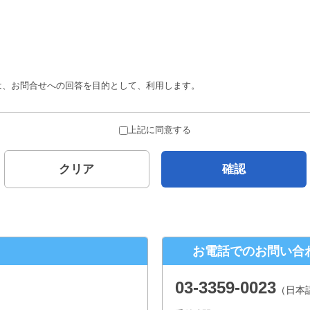
は、お問合せへの回答を目的として、利用します。
合を除き、ご本人の了解を得ることなく第三者に提供することはありません。
上記に同意する
とがありません。
クリア
確認
について
示対象個人情報の、利用目的の通知、開示、内容の訂正、追加または削除、 
口
お電話でのお問い合
２−１ パークウェストビル１３階
03-3359-0023
（日本
年末年始、夏季休暇は除きます。）