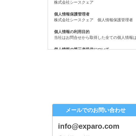
株式会社シースクェア
個人情報保護管理者
株式会社シースクェア 個人情報保護管理者
個人情報の利用目的
当社はお問合せから取得した全ての個人情報
個人情報の第三者提供について
取得した個人情報は、法律上許されている場
個人情報の取扱いの委託について
お問合せから取得した個人情報は委託するこ
開示対象個人情報の開示等および問合せ窓口
ご本人からの求めにより、当社が保有する開
（「開示等」といいます。）に応じます。
株式会社シースクェア 個人情報お問合せ窓
メールでのお問い合わせ
〒160-0023 東京都新宿区西新宿６丁目１
Eメール：info@c-square.co.jp
info@exparo.com
（受付時間は、平日9時～17時30分 但し、