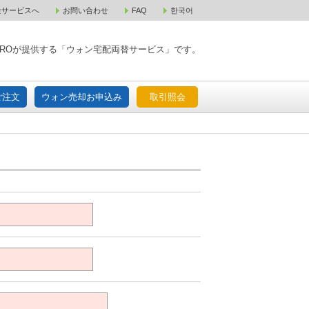
金サービスへ
お問い合わせ
FAQ
한국어
入宅配ご注文
ウォン売却お申込み
取引照会
XPAROが提供する「ウォン宅配両替サービス」です。
ご注文
ウォン売却お申込み
取引照会