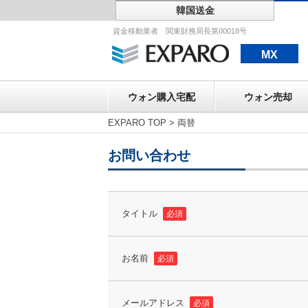
韓国送金
ウォン購入宅配
資金移動業者 関東財務局長第00018号
MX
ウォン購入宅配
ウォン売却
EXPARO TOP
>
両替
お問い合わせ
タイトル
必須
お名前
必須
メールアドレス
必須