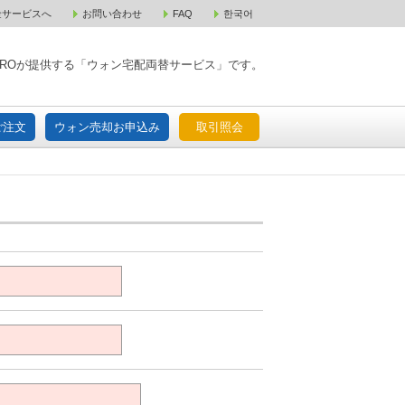
金サービスへ
お問い合わせ
FAQ
한국어
入宅配ご注文
ウォン売却お申込み
取引照会
XPAROが提供する「ウォン宅配両替サービス」です。
ご注文
ウォン売却お申込み
取引照会