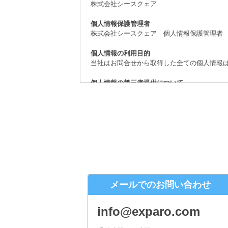
株式会社シースクェア
個人情報保護管理者
株式会社シースクェア 個人情報保護管理者
個人情報の利用目的
当社はお問合せから取得した全ての個人情報
個人情報の第三者提供について
取得した個人情報は、法律上許されている場
個人情報の取扱いの委託について
お問合せから取得した個人情報は委託するこ
開示対象個人情報の開示等および問合せ窓口
ご本人からの求めにより、当社が保有する開
（「開示等」といいます。）に応じます。
株式会社シースクェア 個人情報お問合せ窓
メールでのお問い合わせ
〒160-0023 東京都新宿区西新宿６丁目１
Eメール：info@c-square.co.jp
info@exparo.com
（受付時間は、平日9時～17時30分 但し、