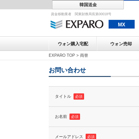
韓国送金
ウォン購入宅配
資金移動業者 関東財務局長第00018号
MX
ウォン購入宅配
ウォン売却
EXPARO TOP
>
両替
お問い合わせ
タイトル
必須
お名前
必須
メールアドレス
必須