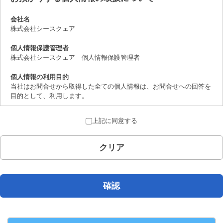
会社名
株式会社シースクェア
個人情報保護管理者
株式会社シースクェア 個人情報保護管理者
個人情報の利用目的
当社はお問合せから取得した全ての個人情報は、お問合せへの回答を
目的として、利用します。
個人情報の第三者提供について
上記に同意する
取得した個人情報は、法律上許されている場合を除き、ご本人の了解
を得ることなく第三者に提供することはありません。
クリア
個人情報の取扱いの委託について
お問合せから取得した個人情報は委託することがありません。
開示対象個人情報の開示等および問合せ窓口について
確認
ご本人からの求めにより、当社が保有する開示対象個人情報の、利用
目的の通知、開示、内容の訂正、追加または削除、 利用の停止、消
去および第三者への提供の停止（「開示等」といいます。）に応じま
す。