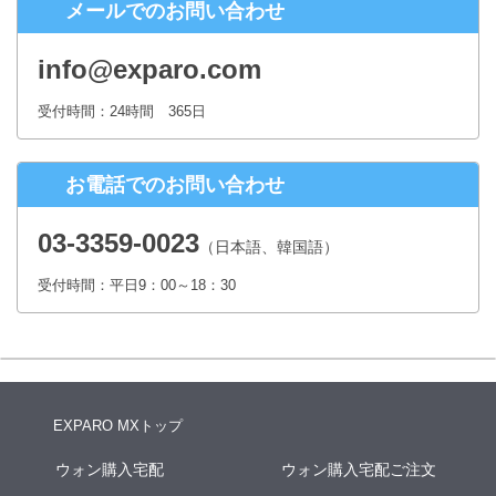
メールでのお問い合わせ
株式会社シースクェア 個人情報お問合せ窓口
〒160-0023 東京都新宿区西新宿６丁目１２−１ パークウェストビ
info@exparo.com
ル１３階
Eメール：info@c-square.co.jp
受付時間：24時間 365日
（受付時間は、平日9時～17時30分 但し、年末年始、夏季休暇は除き
ます。）
お電話でのお問い合わせ
個人情報を入力するにあたっての注意事項
氏名、連絡先など個人情報をご記入いただけない場合、お問合せへの
03-3359-0023
（日本語、韓国語）
回答ができない場合がございます。
受付時間：平日9：00～18：30
本人が容易に認識できない方法による個人情報の取得
クッキーやWebビーコン等を用いるなどして、本人が容易に認識でき
ない方法による個人情報の取得は行っておりません。
EXPARO MXトップ
ウォン購入宅配
ウォン購入宅配ご注文