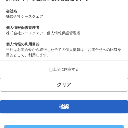
会社名
株式会社シースクェア
個人情報保護管理者
株式会社シースクェア 個人情報保護管理者
個人情報の利用目的
当社はお問合せから取得した全ての個人情報は、お問合せへの回答を
目的として、利用します。
個人情報の第三者提供について
上記に同意する
取得した個人情報は、法律上許されている場合を除き、ご本人の了解
を得ることなく第三者に提供することはありません。
クリア
個人情報の取扱いの委託について
お問合せから取得した個人情報は委託することがありません。
開示対象個人情報の開示等および問合せ窓口について
確認
ご本人からの求めにより、当社が保有する開示対象個人情報の、利用
目的の通知、開示、内容の訂正、追加または削除、 利用の停止、消
去および第三者への提供の停止（「開示等」といいます。）に応じま
す。