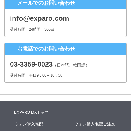
メールでのお問い合わせ
株式会社シースクェア 個人情報お問合せ窓口
〒160-0023 東京都新宿区西新宿６丁目１２−１ パークウェストビ
info@exparo.com
ル１３階
Eメール：info@c-square.co.jp
受付時間：24時間 365日
（受付時間は、平日9時～17時30分 但し、年末年始、夏季休暇は除き
ます。）
お電話でのお問い合わせ
個人情報を入力するにあたっての注意事項
氏名、連絡先など個人情報をご記入いただけない場合、お問合せへの
03-3359-0023
（日本語、韓国語）
回答ができない場合がございます。
受付時間：平日9：00～18：30
本人が容易に認識できない方法による個人情報の取得
クッキーやWebビーコン等を用いるなどして、本人が容易に認識でき
ない方法による個人情報の取得は行っておりません。
EXPARO MXトップ
ウォン購入宅配
ウォン購入宅配ご注文