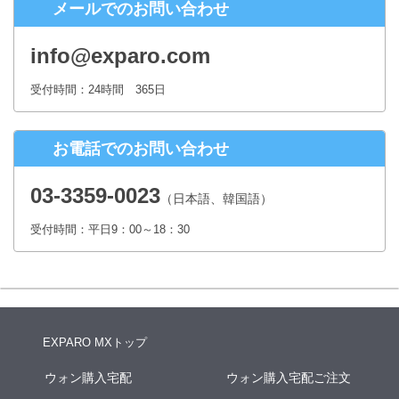
メールでのお問い合わせ
株式会社シースクェア 個人情報お問合せ窓口
〒160-0023 東京都新宿区西新宿６丁目１２−１ パークウェストビ
info@exparo.com
ル１３階
Eメール：info@c-square.co.jp
受付時間：24時間 365日
（受付時間は、平日9時～17時30分 但し、年末年始、夏季休暇は除き
ます。）
お電話でのお問い合わせ
個人情報を入力するにあたっての注意事項
氏名、連絡先など個人情報をご記入いただけない場合、お問合せへの
03-3359-0023
（日本語、韓国語）
回答ができない場合がございます。
受付時間：平日9：00～18：30
本人が容易に認識できない方法による個人情報の取得
クッキーやWebビーコン等を用いるなどして、本人が容易に認識でき
ない方法による個人情報の取得は行っておりません。
EXPARO MXトップ
ウォン購入宅配
ウォン購入宅配ご注文