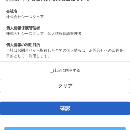
会社名
株式会社シースクェア
個人情報保護管理者
株式会社シースクェア 個人情報保護管理者
個人情報の利用目的
当社はお問合せから取得した全ての個人情報は、お問合せへの回答を
目的として、利用します。
個人情報の第三者提供について
上記に同意する
取得した個人情報は、法律上許されている場合を除き、ご本人の了解
を得ることなく第三者に提供することはありません。
クリア
個人情報の取扱いの委託について
お問合せから取得した個人情報は委託することがありません。
開示対象個人情報の開示等および問合せ窓口について
確認
ご本人からの求めにより、当社が保有する開示対象個人情報の、利用
目的の通知、開示、内容の訂正、追加または削除、 利用の停止、消
去および第三者への提供の停止（「開示等」といいます。）に応じま
す。