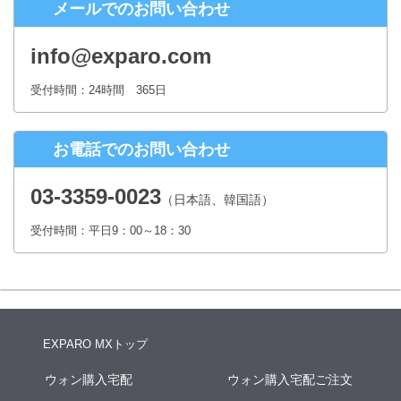
メールでのお問い合わせ
株式会社シースクェア 個人情報お問合せ窓口
〒160-0023 東京都新宿区西新宿６丁目１２−１ パークウェストビ
info@exparo.com
ル１３階
Eメール：info@c-square.co.jp
受付時間：24時間 365日
（受付時間は、平日9時～17時30分 但し、年末年始、夏季休暇は除き
ます。）
お電話でのお問い合わせ
個人情報を入力するにあたっての注意事項
氏名、連絡先など個人情報をご記入いただけない場合、お問合せへの
03-3359-0023
（日本語、韓国語）
回答ができない場合がございます。
受付時間：平日9：00～18：30
本人が容易に認識できない方法による個人情報の取得
クッキーやWebビーコン等を用いるなどして、本人が容易に認識でき
ない方法による個人情報の取得は行っておりません。
EXPARO MXトップ
ウォン購入宅配
ウォン購入宅配ご注文