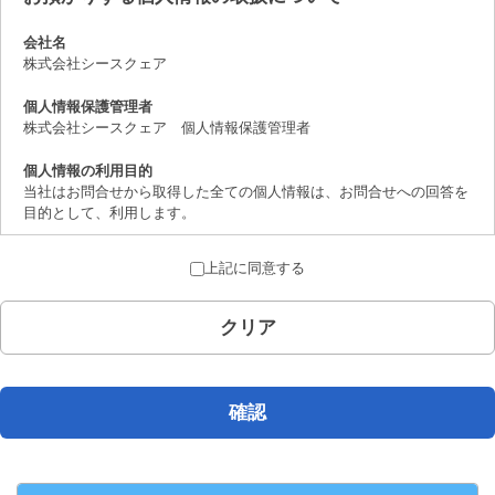
会社名
株式会社シースクェア
個人情報保護管理者
株式会社シースクェア 個人情報保護管理者
個人情報の利用目的
当社はお問合せから取得した全ての個人情報は、お問合せへの回答を
目的として、利用します。
個人情報の第三者提供について
上記に同意する
取得した個人情報は、法律上許されている場合を除き、ご本人の了解
を得ることなく第三者に提供することはありません。
クリア
個人情報の取扱いの委託について
お問合せから取得した個人情報は委託することがありません。
開示対象個人情報の開示等および問合せ窓口について
確認
ご本人からの求めにより、当社が保有する開示対象個人情報の、利用
目的の通知、開示、内容の訂正、追加または削除、 利用の停止、消
去および第三者への提供の停止（「開示等」といいます。）に応じま
す。