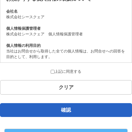
会社名
株式会社シースクェア
個人情報保護管理者
株式会社シースクェア 個人情報保護管理者
個人情報の利用目的
当社はお問合せから取得した全ての個人情報は、お問合せへの回答を
目的として、利用します。
個人情報の第三者提供について
上記に同意する
取得した個人情報は、法律上許されている場合を除き、ご本人の了解
を得ることなく第三者に提供することはありません。
クリア
個人情報の取扱いの委託について
お問合せから取得した個人情報は委託することがありません。
開示対象個人情報の開示等および問合せ窓口について
確認
ご本人からの求めにより、当社が保有する開示対象個人情報の、利用
目的の通知、開示、内容の訂正、追加または削除、 利用の停止、消
去および第三者への提供の停止（「開示等」といいます。）に応じま
す。