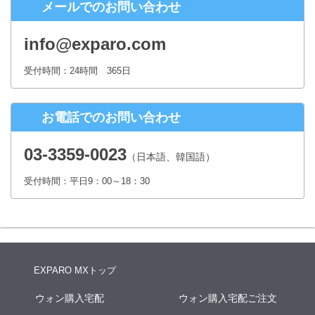
メールでのお問い合わせ
株式会社シースクェア 個人情報お問合せ窓口
〒160-0023 東京都新宿区西新宿６丁目１２−１ パークウェストビ
info@exparo.com
ル１３階
Eメール：info@c-square.co.jp
受付時間：24時間 365日
（受付時間は、平日9時～17時30分 但し、年末年始、夏季休暇は除き
ます。）
お電話でのお問い合わせ
個人情報を入力するにあたっての注意事項
氏名、連絡先など個人情報をご記入いただけない場合、お問合せへの
03-3359-0023
（日本語、韓国語）
回答ができない場合がございます。
受付時間：平日9：00～18：30
本人が容易に認識できない方法による個人情報の取得
クッキーやWebビーコン等を用いるなどして、本人が容易に認識でき
ない方法による個人情報の取得は行っておりません。
EXPARO MXトップ
ウォン購入宅配
ウォン購入宅配ご注文