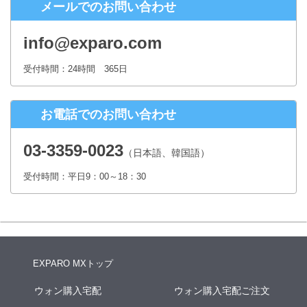
メールでのお問い合わせ
株式会社シースクェア 個人情報お問合せ窓口
〒160-0023 東京都新宿区西新宿６丁目１２−１ パークウェストビ
info@exparo.com
ル１３階
Eメール：info@c-square.co.jp
受付時間：24時間 365日
（受付時間は、平日9時～17時30分 但し、年末年始、夏季休暇は除き
ます。）
お電話でのお問い合わせ
個人情報を入力するにあたっての注意事項
氏名、連絡先など個人情報をご記入いただけない場合、お問合せへの
03-3359-0023
（日本語、韓国語）
回答ができない場合がございます。
受付時間：平日9：00～18：30
本人が容易に認識できない方法による個人情報の取得
クッキーやWebビーコン等を用いるなどして、本人が容易に認識でき
ない方法による個人情報の取得は行っておりません。
EXPARO MXトップ
ウォン購入宅配
ウォン購入宅配ご注文