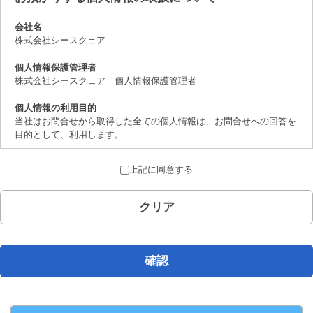
会社名
株式会社シースクェア
個人情報保護管理者
株式会社シースクェア 個人情報保護管理者
個人情報の利用目的
当社はお問合せから取得した全ての個人情報は、お問合せへの回答を
目的として、利用します。
個人情報の第三者提供について
上記に同意する
取得した個人情報は、法律上許されている場合を除き、ご本人の了解
を得ることなく第三者に提供することはありません。
クリア
個人情報の取扱いの委託について
お問合せから取得した個人情報は委託することがありません。
開示対象個人情報の開示等および問合せ窓口について
確認
ご本人からの求めにより、当社が保有する開示対象個人情報の、利用
目的の通知、開示、内容の訂正、追加または削除、 利用の停止、消
去および第三者への提供の停止（「開示等」といいます。）に応じま
す。